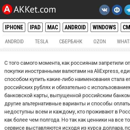
IPHONE
IPAD
MAC
ANDROID
WINDOWS
С
ANDROID
TESLA
СБЕРБАНК
OZON
WHAT
РАЗНОЕ
10.
С того самого момента, как россиянам запретили о
Такого не было очень давн
покупки иностранными валютами на AliExpress, е
способом купить какие-либо наименования стала ег
AliExpress снизил курс до
российских рублях и обязательно с использование
до минимальной отметки
банковской карты, выпущенной российским банко
другие альтернативные варианты и способы оплат
недоступны всем и каждому, кто проживают в Росс
как более чем полгода. Но так как ценники на все т
сервисе выставляются исходя из курса доллара, п