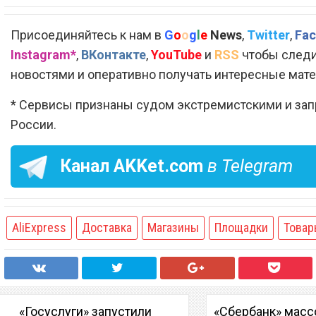
Присоединяйтесь к нам в
G
o
o
g
l
e
News
,
Twitter
,
Fac
Instagram*
,
ВКонтакте
,
YouTube
и
RSS
чтобы следи
новостями и оперативно получать интересные мат
* Сервисы признаны судом экстремистскими и за
России.
Канал
AKKet.com
в Telegram
AliExpress
Доставка
Магазины
Площадки
Товар
«Госуслуги» запустили
«Сбербанк» масс