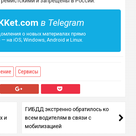
тремистскими и запрещены в России.
KKet.com
в Telegram
домления о новых материалах прямо
— на iOS, Windows, Android и Linux.
ение
Сервисы
ГИБДД экстренно обратилось ко
х и
всем водителям в связи с
мобилизацией