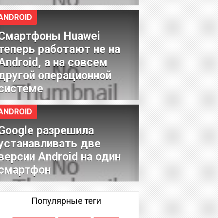
ANDROID
Смартфоны Huawei
теперь работают не на
Android, а на совсем
другой операционной
системе
ANDROID
Google разрешила
устанавливать две
версии Android на один
смартфон
Популярные теги