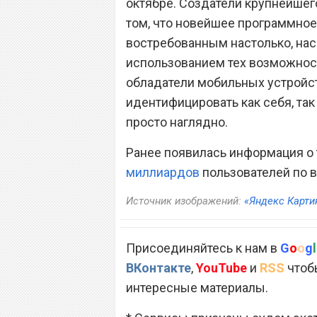
октябре. Создатели крупнейше
том, что новейшее программное
востребованным настолько, нас
использованием тех возможност
обладатели мобильных устройст
идентифицировать как себя, так
просто наглядно.
Ранее появилась информация о 
миллиардов
пользователей по в
Источник изображений:
«Яндекс Карти
Присоединяйтесь к нам в
G
o
o
g
l
ВКонтакте
,
YouTube
и
RSS
чтобы
интересные материалы.