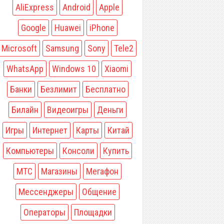
AliExpress
Android
Apple
Google
Huawei
iPhone
Microsoft
Samsung
Sony
Tele2
WhatsApp
Windows 10
Xiaomi
Банки
Безлимит
Бесплатно
Билайн
Видеоигры
Деньги
Игры
Интернет
Карты
Китай
Компьютеры
Консоли
Купить
МТС
Магазины
Мегафон
Мессенджеры
Общение
Операторы
Площадки