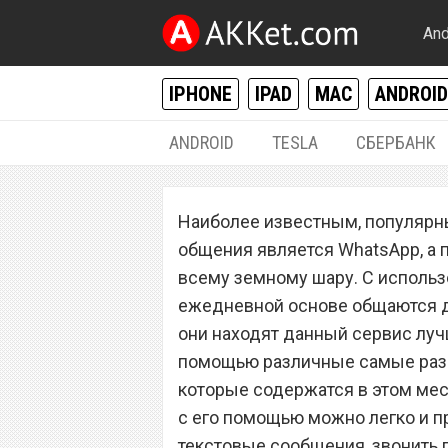
And
IPHONE
IPAD
MAC
ANDROID
ANDROID
TESLA
СБЕРБАНК
РАЗНОЕ
Наиболее известным, популярн
WhatsApp получи
общения является WhatsApp, а 
которой обязан 
всему земному шару. С использ
ежедневной основе общаются др
пользователь
они находят данный сервис лучш
помощью различные самые раз
которые содержатся в этом мес
с его помощью можно легко и п
текстовые сообщения, звонить п