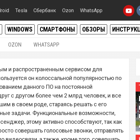
roid
Tesla
Сбербанк
Ozon
WhatsApp
WINDOWS
СМАРТФОНЫ
ОБЗОРЫ
ИНСТРУК
OZON
WHATSAPP
22.09.2022
|
1
ым и распространенным сервисом для
л новую функцию, о
пользуется он колоссальной популярностью по
знать каждый
ованием данного ПО на постоянной
уг с другом более чем 2 млрд человек, и все
им в своем роде, стараясь решать с его
ные задачи. Функциональные возможности,
сенджер, этому активно способствуют, так как
росто совершать голосовые звонки, отправлять
о видеосвязи, а также, кроме того, совершать