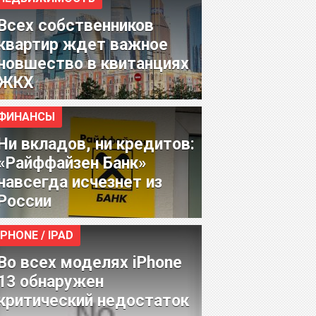
Всех собственников
квартир ждет важное
новшество в квитанциях
ЖКХ
ФИНАНСЫ
Ни вкладов, ни кредитов:
«Райффайзен Банк»
навсегда исчезнет из
России
IPHONE / IPAD
Во всех моделях iPhone
13 обнаружен
критический недостаток