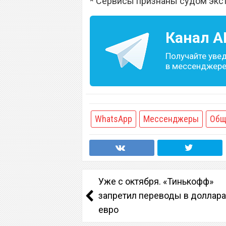
* Сервисы признаны судом экс
Канал
A
Получайте уве
в мессенджере 
WhatsApp
Мессенджеры
Общ
Уже с октября. «Тинькофф»
запретил переводы в доллара
евро