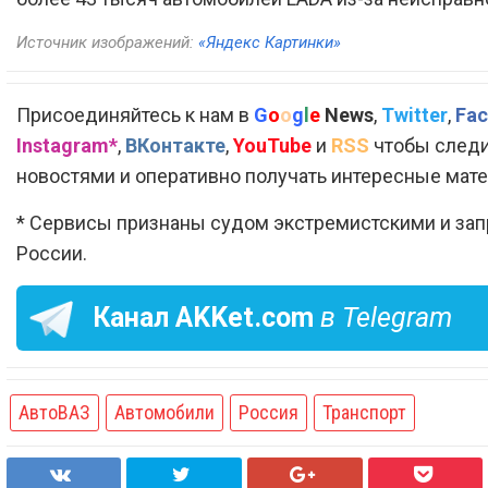
Источник изображений:
«Яндекс Картинки»
Присоединяйтесь к нам в
G
o
o
g
l
e
News
,
Twitter
,
Fac
Instagram*
,
ВКонтакте
,
YouTube
и
RSS
чтобы следи
новостями и оперативно получать интересные мат
* Сервисы признаны судом экстремистскими и за
России.
Канал
AKKet.com
в Telegram
АвтоВАЗ
Автомобили
Россия
Транспорт