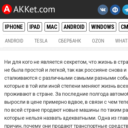
IPHONE
IPAD
MAC
ANDROID
WINDOWS
С
ANDROID
TESLA
СБЕРБАНК
OZON
WHAT
РАЗНОЕ
25.
Ни для кого не является секретом, что жизнь в стр
Автомобили LADA подоро
не была простой и легкой, так как россияне снова и
сталкиваются с различными самыми разными соб
до 3 млн рублей, а «АвтоВ
которые в той или иной степени меняют жизнь всех,
разводит руками
проживают в стране. За последние полгода автомо
выросли в цене примерно вдвое, в связи с чем те
по всей стране продают новые машины по таким р
которые нельзя назвать адекватными. Одна из гла
причин, почему они продают транспортные средств