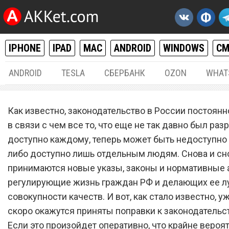
IPHONE
IPAD
MAC
ANDROID
WINDOWS
С
ANDROID
TESLA
СБЕРБАНК
OZON
WHAT
РАЗНОЕ
07.
Как известно, законодательство в России постоянн
Три зарплаты за раз. С 1
в связи с чем все то, что еще не так давно был раз
доступно каждому, теперь может быть недоступно 
сентября всех работающи
либо доступно лишь отдельным людям. Снова и сн
официально ждет
принимаются новые указы, законы и нормативные 
неожиданный сюрприз
регулирующие жизнь граждан РФ и делающих ее л
совокупности качеств. И вот, как стало известно, 
скоро окажутся приняты поправки к законодательс
Если это произойдет оперативно, что крайне вероят