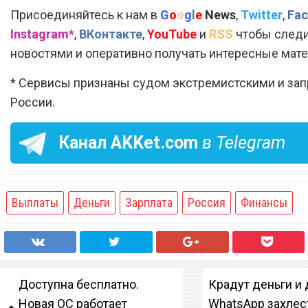
Присоединяйтесь к нам в
G
o
o
g
l
e
News
,
Twitter
,
Fac
Instagram*
,
ВКонтакте
,
YouTube
и
RSS
чтобы следи
новостями и оперативно получать интересные мат
* Сервисы признаны судом экстремистскими и за
России.
Канал
AKKet.com
в Telegram
Выплаты
Деньги
Зарплата
Россия
Финансы
Доступна бесплатно.
Крадут деньги и
Новая ОС работает
WhatsApp захлес