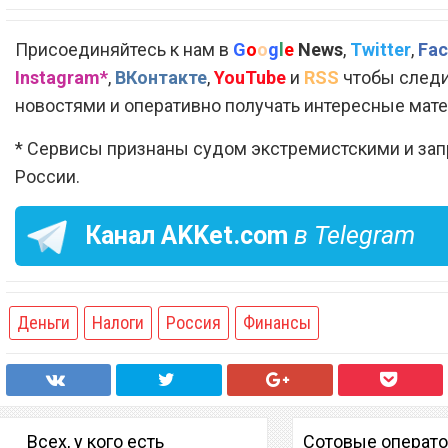
Присоединяйтесь к нам в
G
o
o
g
l
e
News
,
Twitter
,
Fac
Instagram*
,
ВКонтакте
,
YouTube
и
RSS
чтобы следи
новостями и оперативно получать интересные мат
* Сервисы признаны судом экстремистскими и за
России.
Канал
AKKet.com
в Telegram
Деньги
Налоги
Россия
Финансы
Всех, у кого есть
Сотовые операт