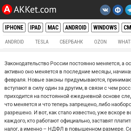
IPHONE
IPAD
MAC
ANDROID
WINDOWS
С
ANDROID
TESLA
СБЕРБАНК
OZON
WHAT
РАЗНОЕ
26.
Законодательство России постоянно меняется, а о
30% с зарплаты. С 1 сентя
активно оно меняется в последние месяцы, начина
февраля. Новые законы придумываются, принимаю
вводится новый налог для
вступают в силу один за другим, в связи с чем рос
кто работает официально
приходится на постоянной ежедневной основе след
что меняется и что теперь запрещено, либо наобор
разрешено. И вот, как стало известно, уже вскоре в
каждого, кто работают официально, заставят плати
налог, а именно – НДФЛ в повышенном размере. С