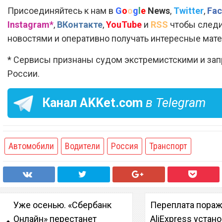
Присоединяйтесь к нам в
G
o
o
g
l
e
News
,
Twitter
,
Fac
Instagram*
,
ВКонтакте
,
YouTube
и
RSS
чтобы следи
новостями и оперативно получать интересные мат
* Сервисы признаны судом экстремистскими и за
России.
Канал
AKKet.com
в Telegram
Автомобили
Водители
Россия
Транспорт
Уже осенью. «Сбербанк
Переплата пораж
Онлайн» перестанет
AliExpress устан