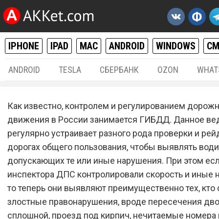
IPHONE
IPAD
MAC
ANDROID
WINDOWS
С
ANDROID
TESLA
СБЕРБАНК
OZON
WHAT
РАЗНОЕ
17.
Как известно, контролем и регулированием дорож
С 20 июля ГИБДД начнет
движения в России занимается ГИБДД. Данное ве
регулярно устраивает разного рода проверки и рей
массово лишать водитель
дорогах общего пользования, чтобы выявлять води
прав и штрафовать на 30 
допускающих те или иные нарушения. При этом ес
рублей
инспектора ДПС контролировали скорость и иные 
то теперь они выявляют преимущественно тех, кто
злостные правонарушения, вроде пересечения дв
сплошной, проезд под кирпич, нечитаемые номера 