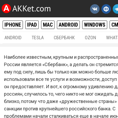
IPHONE
IPAD
MAC
ANDROID
WINDOWS
С
ANDROID
TESLA
СБЕРБАНК
OZON
WHAT
РАЗНОЕ
09.
Наиболее известным, крупным и распространенны
С 9 июня. «Сбербанк» зап
России является «Сбербанк», а делать он стремится
ему под силу, лишь бы только как можно больше л
переводы денег для абсо
использовали все те услуги и возможности, доступ
всех клиентов из-за новы
он предоставляет. И вот, к огромному удивлению д
санкций
россиян, случилось то, чего никто не мог ожидать 
близко, потому что даже «дружественные страны»
санкции против крупнейшего российского банка. С
проблемами начали сталкиваться еще в начале июн