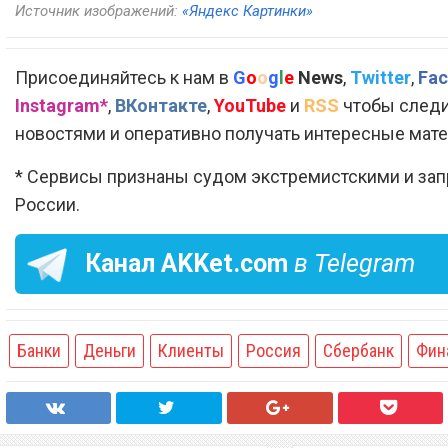
Источник изображений:
«Яндекс Картинки»
Присоединяйтесь к нам в
G
o
o
g
l
e
News
,
Twitter
,
Fac
Instagram*
,
ВКонтакте
,
YouTube
и
RSS
чтобы следи
новостями и оперативно получать интересные мат
* Сервисы признаны судом экстремистскими и за
России.
Канал
AKKet.com
в Telegram
Банки
Деньги
Клиенты
Россия
Сбербанк
Фин