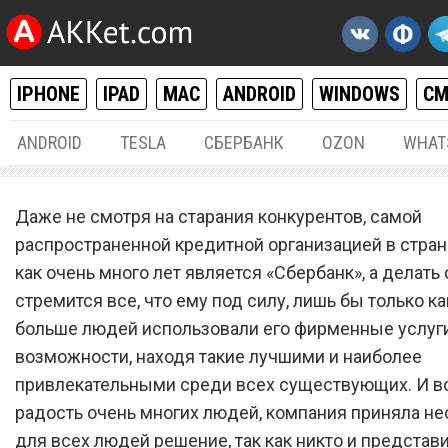
IPHONE
IPAD
MAC
ANDROID
WINDOWS
С
ANDROID
TESLA
СБЕРБАНК
OZON
WHAT
РАЗНОЕ
04.
Даже не смотря на старания конкурентов, самой
Решение принято. «Сберб
распространенной кредитной организацией в стран
как очень много лет является «Сбербанк», а делать 
сделал бесплатным проез
стремится все, что ему под силу, лишь бы только к
транспорте для всех
больше людей использовали его фирменные услуг
владельцев банковских к
возможности, находя такие лучшими и наиболее
привлекательными среди всех существующих. И во
радость очень многих людей, компания приняла н
для всех людей решение, так как никто и представи