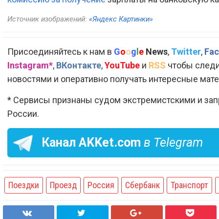
Источник изображений:
«Яндекс Картинки»
Присоединяйтесь к нам в
G
o
o
g
l
e
News
,
Twitter
,
Fac
Instagram*
,
ВКонтакте
,
YouTube
и
RSS
чтобы следи
новостями и оперативно получать интересные мат
* Сервисы признаны судом экстремистскими и за
России.
Канал
AKKet.com
в Telegram
Поездки
Проезд
Россия
Сбербанк
Транспорт