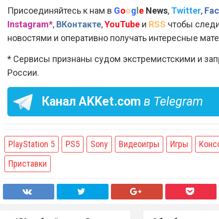
Присоединяйтесь к нам в
G
o
o
g
l
e
News
,
Twitter
,
Fac
Instagram*
,
ВКонтакте
,
YouTube
и
RSS
чтобы следи
новостями и оперативно получать интересные мат
* Сервисы признаны судом экстремистскими и за
России.
Канал
AKKet.com
в Telegram
PlayStation 5
PS5
Sony
Видеоигры
Игры
Конс
Приставки