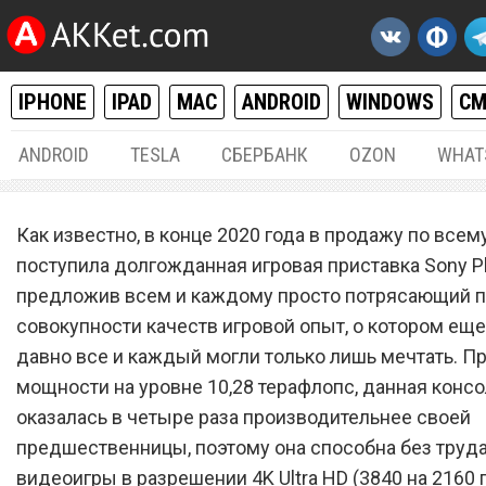
IPHONE
IPAD
MAC
ANDROID
WINDOWS
С
ANDROID
TESLA
СБЕРБАНК
OZON
WHAT
РАЗНОЕ
08.
Как известно, в конце 2020 года в продажу по всем
Игровую приставку Sony
поступила долгожданная игровая приставка Sony Pla
предложив всем и каждому просто потрясающий 
PlayStation 5 временно
совокупности качеств игровой опыт, о котором еще
распродают практически 
давно все и каждый могли только лишь мечтать. П
мощности на уровне 10,28 терафлопс, данная консо
оказалась в четыре раза производительнее своей
предшественницы, поэтому она способна без труда
видеоигры в разрешении 4K Ultra HD (3840 на 2160 