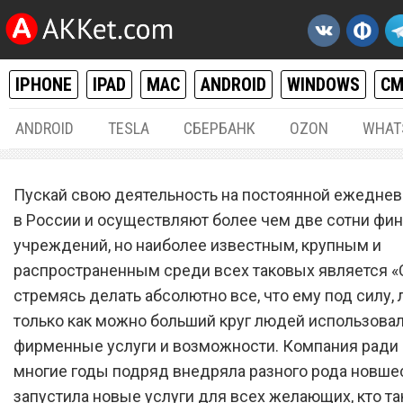
IPHONE
IPAD
MAC
ANDROID
WINDOWS
С
ANDROID
TESLA
СБЕРБАНК
OZON
WHAT
РАЗНОЕ
27.
Пускай свою деятельность на постоянной ежеднев
Полная приостановка.
в России и осуществляют более чем две сотни фи
учреждений, но наиболее известным, крупным и
«Сбербанк» ввел еще оди
распространенным среди всех таковых является «
запрет для всех
стремясь делать абсолютно все, что ему под силу,
только как можно больший круг людей использовал
фирменные услуги и возможности. Компания ради 
многие годы подряд внедряла разного рода новше
запустила новые услуги для всех желающих, кто та