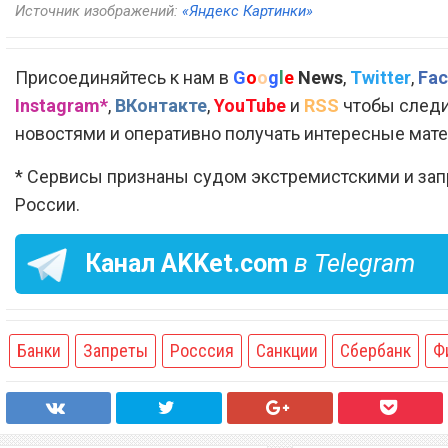
Источник изображений:
«Яндекс Картинки»
Присоединяйтесь к нам в
G
o
o
g
l
e
News
,
Twitter
,
Fac
Instagram*
,
ВКонтакте
,
YouTube
и
RSS
чтобы следи
новостями и оперативно получать интересные мат
* Сервисы признаны судом экстремистскими и за
России.
Канал
AKKet.com
в Telegram
Банки
Запреты
Росссия
Санкции
Сбербанк
Ф