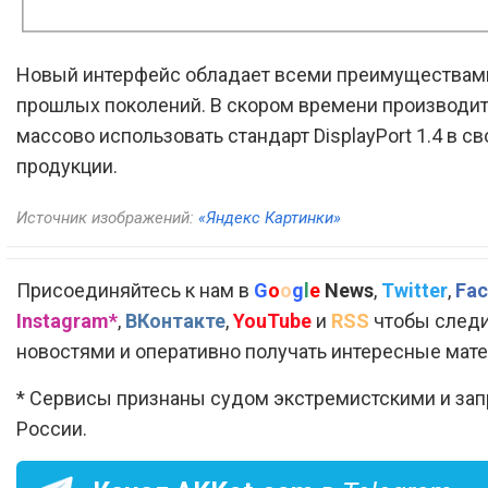
Новый интерфейс обладает всеми преимуществам
прошлых поколений. В скором времени производит
массово использовать стандарт DisplayPort 1.4 в с
продукции.
Источник изображений:
«Яндекс Картинки»
Присоединяйтесь к нам в
G
o
o
g
l
e
News
,
Twitter
,
Fac
Instagram*
,
ВКонтакте
,
YouTube
и
RSS
чтобы следи
новостями и оперативно получать интересные мат
* Сервисы признаны судом экстремистскими и за
России.