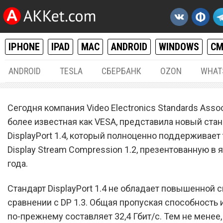
IPHONE
IPAD
MAC
ANDROID
WINDOWS
С
ANDROID
TESLA
СБЕРБАНК
OZON
WHAT
РАЗНОЕ
02.
Сегодня компания Video Electronics Standards Assoc
VESA представила новый
более известная как VESA, представила новый ста
DisplayPort 1.4, который полноценно поддерживает
стандарт DisplayPort 1.4
Display Stream Compression 1.2, презентованную в 
года.
Стандарт DisplayPort 1.4 не обладает повышенной 
сравнении с DP 1.3. Общая пропуская способность
по-прежнему составляет 32,4 Гбит/с. Тем не менее