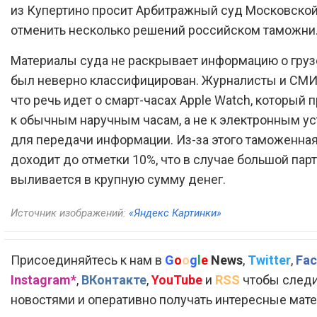
из Купертино просит Арбитражный суд Московской
отменить несколько решений российском таможни
Материалы суда не раскрывает информацию о груз
был неверно классифицирован. Журналисты и СМИ
что речь идет о смарт-часах Apple Watch, который 
к обычным наручным часам, а не к электронным у
для передачи информации. Из-за этого таможенна
доходит до отметки 10%, что в случае большой пар
выливается в крупную сумму денег.
Источник изображений:
«Яндекс Картинки»
Присоединяйтесь к нам в
G
o
o
g
l
e
News
,
Twitter
,
Fac
Instagram*
,
ВКонтакте
,
YouTube
и
RSS
чтобы следи
новостями и оперативно получать интересные мат