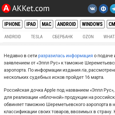
IPHONE
IPAD
MAC
ANDROID
WINDOWS
С
ANDROID
TESLA
СБЕРБАНК
OZON
WHAT
РАЗНОЕ
27.
Недавно в сети
разразилась информация
о подаче
Суд рассмотрит претензи
заявлением от «Эппл Рус» к таможне Шереметьевс
аэропорта. По информации издания
Apple к российской тамож
ria
, рассмотрен
нескольких судебных исков пройдет 16 марта.
марта
Российская дочка Apple под названием «Эппл Рус»,
для реализации «яблочной» продукции на российск
обвиняет таможню Шереметьевского аэропорта в 
классификации своих товаров, ввозимых в страну.