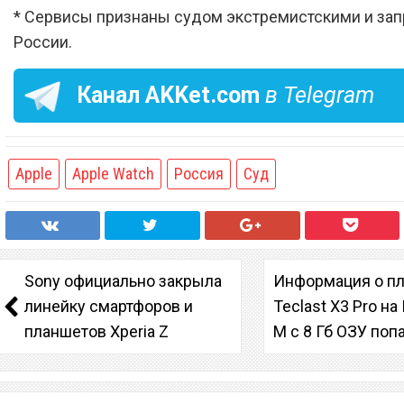
* Сервисы признаны судом экстремистскими и за
России.
Канал
AKKet.com
в Telegram
Apple
Apple Watch
Россия
Суд
Sony официально закрыла
Информация о п
линейку смартфоров и
Teclast X3 Pro на 
планшетов Xperia Z
M с 8 Гб ОЗУ попа