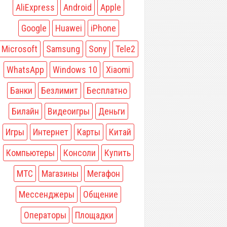
AliExpress
Android
Apple
Google
Huawei
iPhone
Microsoft
Samsung
Sony
Tele2
WhatsApp
Windows 10
Xiaomi
Банки
Безлимит
Бесплатно
Билайн
Видеоигры
Деньги
Игры
Интернет
Карты
Китай
Компьютеры
Консоли
Купить
МТС
Магазины
Мегафон
Мессенджеры
Общение
Операторы
Площадки