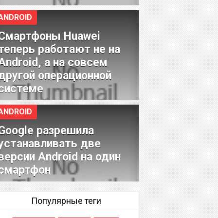
ANDROID
Смартфоны Huawei
теперь работают не на
Android, а на совсем
другой операционной
системе
ANDROID
Google разрешила
устанавливать две
версии Android на один
смартфон
Популярные теги