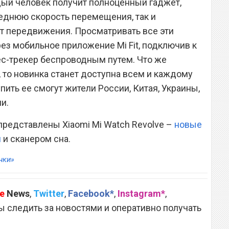
дый человек получит полноценный гаджет,
еднюю скорость перемещения, так и
т передвижения. Просматривать все эти
з мобильное приложение Mi Fit, подключив к
ес-трекер беспроводным путем. Что же
 то новинка станет доступна всем и каждому
упить ее смогут жители России, Китая, Украины,
и.
представлены Xiaomi Mi Watch Revolve –
новые
м
и сканером сна.
нки»
e
News
,
Twitter
,
Facebook*
,
Instagram*
,
 следить за новостями и оперативно получать