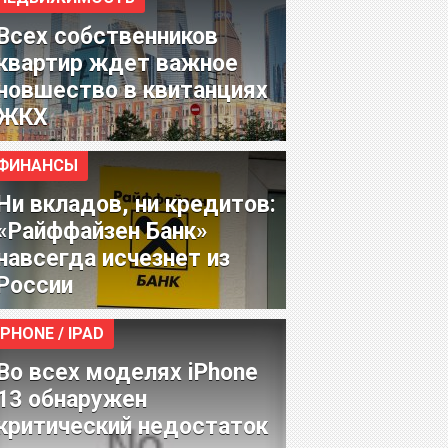
Всех собственников
квартир ждет важное
новшество в квитанциях
ЖКХ
ФИНАНСЫ
Ни вкладов, ни кредитов:
«Райффайзен Банк»
навсегда исчезнет из
России
IPHONE / IPAD
Во всех моделях iPhone
13 обнаружен
критический недостаток