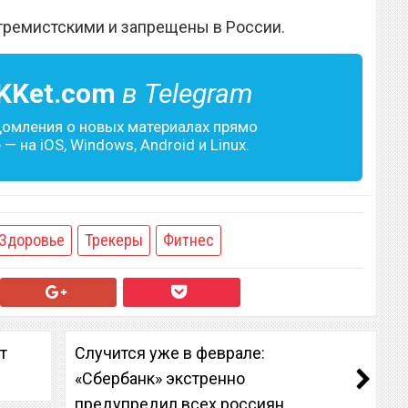
тремистскими и запрещены в России.
KKet.com
в Telegram
домления о новых материалах прямо
— на iOS, Windows, Android и Linux.
Здоровье
Трекеры
Фитнес
т
Случится уже в феврале:
«Сбербанк» экстренно
предупредил всех россиян