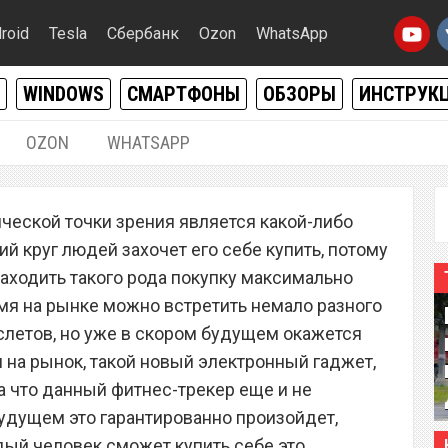
roid
Tesla
Сбербанк
Ozon
WhatsApp
WINDOWS
СМАРТФОНЫ
ОБЗОРЫ
ИНСТРУК
OZON
WHATSAPP
05.02.2022
|
0
ческой точки зрения является какой-либо
7 – самый лучший
й круг людей захочет его себе купить, потому
лет 2022 года
находить такого рода покупку максимально
мя на рынке можно встретить немало разного
летов, но уже в скором будущем окажется
 на рынок, такой новый электронный гаджет,
ка что данный фитнес-трекер еще и не
будущем это гарантированно произойдет,
ый человек сможет купить себе это