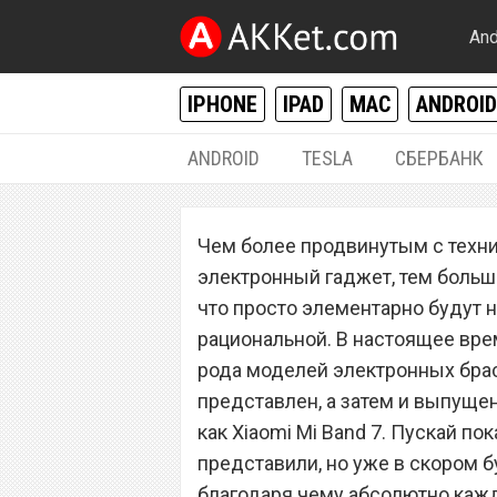
And
IPHONE
IPAD
MAC
ANDROID
ANDROID
TESLA
СБЕРБАНК
РАЗНОЕ
Чем более продвинутым с техни
Xiaomi Mi Band 
электронный гаджет, тем больши
спортивный брас
что просто элементарно будут 
рациональной. В настоящее вре
рода моделей электронных брас
представлен, а затем и выпущен
как Xiaomi Mi Band 7. Пускай по
представили, но уже в скором 
благодаря чему абсолютно кажд