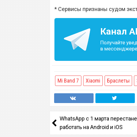
* Сервисы признаны судом экс
Канал
A
Получайте уве
в мессенджере 
Mi Band 7
Xiaomi
Браслеты
WhatsApp с 1 марта перестане
работать на Android и iOS