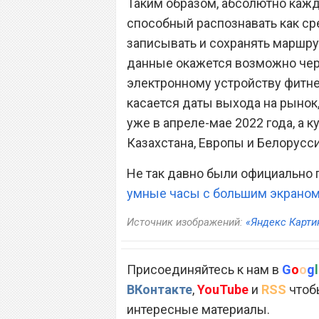
Таким образом, абсолютно каж
способный распознавать как ср
записывать и сохранять маршру
данные окажется возможно чере
электронному устройству фитн
касается даты выхода на рынок,
уже в апреле-мае 2022 года, а к
Казахстана, Европы и Белорусси
Не так давно были официально 
умные часы с большим экрано
Источник изображений:
«Яндекс Карти
Присоединяйтесь к нам в
G
o
o
g
l
ВКонтакте
,
YouTube
и
RSS
чтобы
интересные материалы.