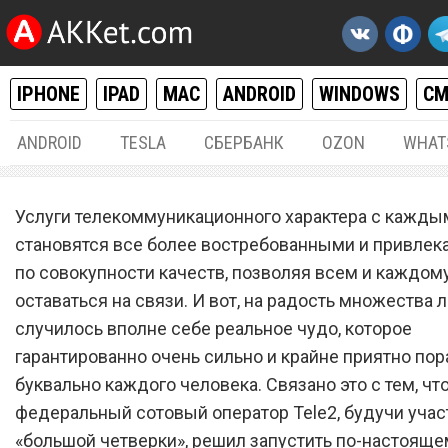
IPHONE
IPAD
MAC
ANDROID
WINDOWS
С
ANDROID
TESLA
СБЕРБАНК
OZON
WHAT
РАЗНОЕ
22.
Услуги телекоммуникационного характера с кажд
Сотовый оператор Tele2
становятся все более востребованными и привле
по совокупности качеств, позволяя всем и каждом
запустил новую услугу, о
оставаться на связи. И вот, на радость множества 
которой очень давно мечт
случилось вполне себе реальное чудо, которое
абсолютно каждый челов
гарантированно очень сильно и крайне приятно пор
буквально каждого человека. Связано это с тем, чт
федеральный сотовый оператор Tele2, будучи уча
«большой четверки», решил запустить по-настояще