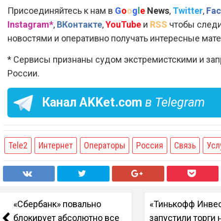
Присоединяйтесь к нам в
G
o
o
g
l
e
News
,
Twitter
,
Fac
Instagram*
,
ВКонтакте
,
YouTube
и
RSS
чтобы следи
новостями и оперативно получать интересные мат
* Сервисы признаны судом экстремистскими и за
России.
Канал
AKKet.com
в Telegram
Tele2
Интернет
Операторы
Россия
Связь
Усл
«Сбербанк» повально
«Тинькофф Инве
блокирует абсолютно все
запустили торги 