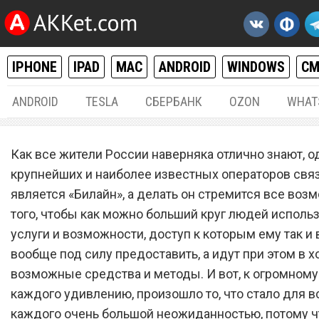
IPHONE
IPAD
MAC
ANDROID
WINDOWS
С
ANDROID
TESLA
СБЕРБАНК
OZON
WHAT
РАЗНОЕ
21.
Как все жители России наверняка отлично знают, о
Сотовый оператор «Билай
крупнейших и наиболее известных операторов связ
является «Билайн», а делать он стремится все воз
поверг всех в шок безум
того, чтобы как можно больший круг людей использ
поступком
услуги и возможности, доступ к которым ему так и
вообще под силу предоставить, а идут при этом в х
возможные средства и методы. И вот, к огромному
каждого удивлению, произошло то, что стало для в
каждого очень большой неожиданностью, потому ч