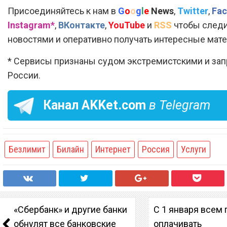
Присоединяйтесь к нам в
G
o
o
g
l
e
News
,
Twitter
,
Fac
Instagram*
,
ВКонтакте
,
YouTube
и
RSS
чтобы следи
новостями и оперативно получать интересные мат
* Сервисы признаны судом экстремистскими и за
России.
Канал
AKKet.com
в Telegram
Безлимит
Билайн
Интернет
Россия
Услуги
«Сбербанк» и другие банки
С 1 января всем
обнулят все банковские
оплачивать