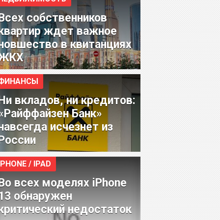
Всех собственников
квартир ждет важное
новшество в квитанциях
ЖКХ
ФИНАНСЫ
Ни вкладов, ни кредитов:
«Райффайзен Банк»
навсегда исчезнет из
России
IPHONE / IPAD
Во всех моделях iPhone
13 обнаружен
критический недостаток