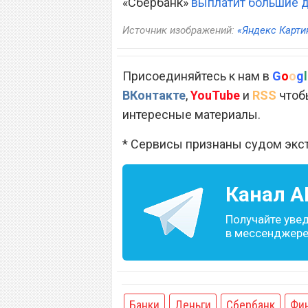
«Сбербанк»
выплатит большие 
Источник изображений:
«Яндекс Карти
Присоединяйтесь к нам в
G
o
o
g
l
ВКонтакте
,
YouTube
и
RSS
чтобы
интересные материалы.
* Сервисы признаны судом экс
Канал
A
Получайте уве
в мессенджере 
Банки
Деньги
Сбербанк
Фи