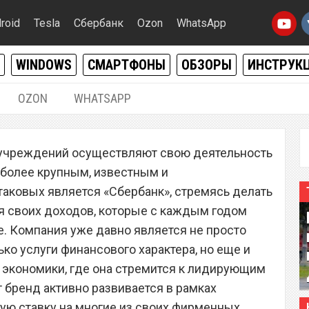
roid
Tesla
Сбербанк
Ozon
WhatsApp
WINDOWS
СМАРТФОНЫ
ОБЗОРЫ
ИНСТРУК
OZON
WHATSAPP
07.12.2021
|
0
учреждений осуществляют свою деятельность
бщил о грядущей
аиболее крупным, известным и
астрофе
аковых является «Сбербанк», стремясь делать
 своих доходов, которые с каждым годом
е. Компания уже давно является не просто
ко услуги финансового характера, но еще и
 экономики, где она стремится к лидирующим
т бренд активно развивается в рамках
ую ставку на многие из своих фирменных