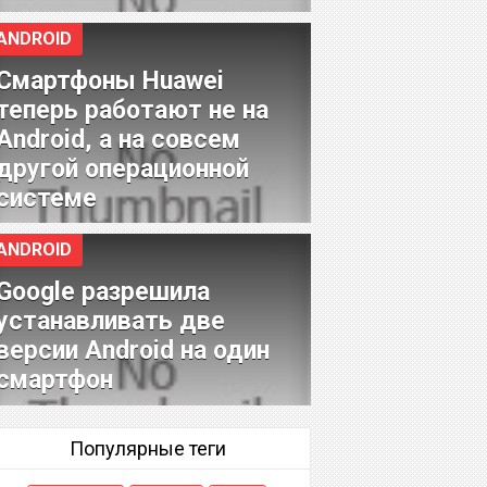
ANDROID
Смартфоны Huawei
теперь работают не на
Android, а на совсем
другой операционной
системе
ANDROID
Google разрешила
устанавливать две
версии Android на один
смартфон
Популярные теги