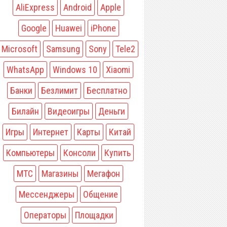
AliExpress
Android
Apple
Google
Huawei
iPhone
Microsoft
Samsung
Sony
Tele2
WhatsApp
Windows 10
Xiaomi
Банки
Безлимит
Бесплатно
Билайн
Видеоигры
Деньги
Игры
Интернет
Карты
Китай
Компьютеры
Консоли
Купить
МТС
Магазины
Мегафон
Мессенджеры
Общение
Операторы
Площадки