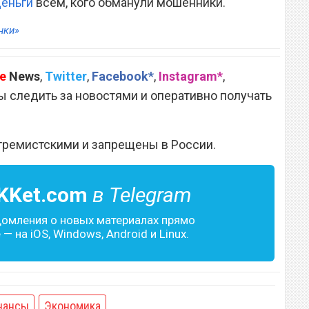
деньги
всем, кого обманули мошенники.
нки»
e
News
,
Twitter
,
Facebook*
,
Instagram*
,
 следить за новостями и оперативно получать
тремистскими и запрещены в России.
KKet.com
в Telegram
домления о новых материалах прямо
— на iOS, Windows, Android и Linux.
нансы
Экономика