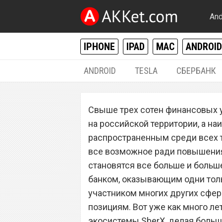
And
IPHONE
IPAD
MAC
ANDROID
ANDROID
TESLA
СБЕРБАНК
РАЗНОЕ
Свыше трех сотен финансовых 
«Сбербанк» соо
на российской территории, а н
финансовой кат
распространенным среди всех т
все возможное ради повышения
становятся все больше и больш
банком, оказывающим одни толь
участником многих других сфер
позициям. Вот уже как много ле
экосистемы SberX, делая больш