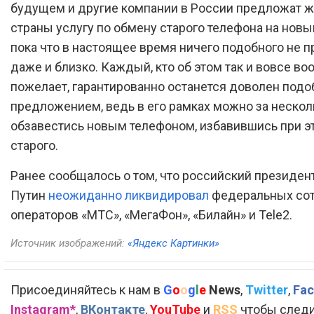
будущем и другие компании в России предложат 
страны услугу по обмену старого телефона на новы
пока что в настоящее время ничего подобного не 
даже и близко. Каждый, кто об этом так и вовсе во
пожелает, гарантированно останется доволен под
предложением, ведь в его рамках можно за нескол
обзавестись новым телефоном, избавившись при э
старого.
Ранее сообщалось о том, что российский президе
Путин
неожиданно ликвидировал
федеральных со
операторов «МТС», «МегаФон», «Билайн» и Tele2.
Источник изображений:
«Яндекс Картинки»
Присоединяйтесь к нам в
G
o
o
g
l
e
News
,
Twitter
,
Fac
Instagram*
,
ВКонтакте
,
YouTube
и
RSS
чтобы следи