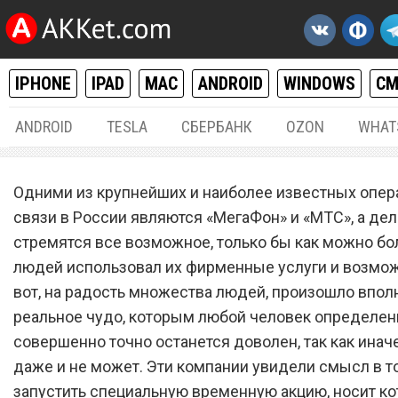
IPHONE
IPAD
MAC
ANDROID
WINDOWS
С
ANDROID
TESLA
СБЕРБАНК
OZON
WHAT
РАЗНОЕ
02.
Одними из крупнейших и наиболее известных опер
«МегаФон» и «МТС» тепер
связи в России являются «МегаФон» и «МТС», а дел
стремятся все возможное, только бы как можно бо
совершенно бесплатно м
людей использовал их фирменные услуги и возмож
старые смартфоны на но
вот, на радость множества людей, произошло впол
реальное чудо, которым любой человек определен
совершенно точно останется доволен, так как инач
даже и не может. Эти компании увидели смысл в т
запустить специальную временную акцию, носит ко