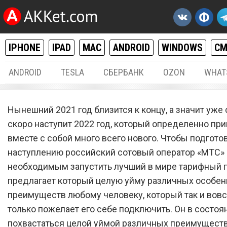
IPHONE
IPAD
MAC
ANDROID
WINDOWS
С
ANDROID
TESLA
СБЕРБАНК
OZON
WHAT
РАЗНОЕ
31.
Нынешний 2021 год близится к концу, а значит уже
Сотовый оператор
скоро наступит 2022 год, который определенно пр
вместе с собой много всего нового. Чтобы подготов
«МТС» запустил лучший в
наступлению российский сотовый оператор «МТС»
тарифный план 2022 года
необходимым запустить лучший в мире тарифный п
предлагает который целую уйму различных особен
преимуществ любому человеку, который так и вов
только пожелает его себе подключить. Он в состоя
похвастаться целой уймой различных преимуществ