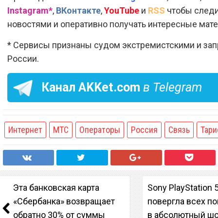
Instagram*
,
ВКонтакте
,
YouTube
и
RSS
чтобы следи
новостями и оперативно получать интересные мат
* Сервисы признаны судом экстремистскими и за
России.
Канал
AKKet.com
в Telegram
Интернет
МТС
Операторы
Россия
Связь
Тар
Эта банковская карта
Sony PlayStation 
«Сбербанка» возвращает
повергла всех п
обратно 30% от суммы
в абсолютный ш