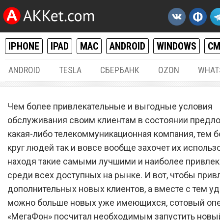
IPHONE
IPAD
MAC
ANDROID
WINDOWS
С
ANDROID
TESLA
СБЕРБАНК
OZON
WHAT
РАЗНОЕ
02.
Чем более привлекательные и выгодные условия
Сотовый оператор «МегаФ
обслуживания своим клиентам в состоянии предл
какая-либо телекоммуникационная компания, тем 
запустил новый тарифны
круг людей так и вовсе вообще захочет их использо
план, о котором все мечта
находя такие самыми лучшими и наиболее привле
более 10 лет
среди всех доступных на рынке. И вот, чтобы прив
дополнительных новых клиентов, а вместе с тем уд
можно больше новых уже имеющихся, сотовый оп
«МегаФон» посчитал необходимым запустить новы