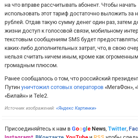
на что вправе рассчитывать абонент. Чтобы начать
использовать этот тариф достаточно выложить за н
рублей. Отдав такую сумму денег один раз, затем д
жизни доступ к голосовой связи, мобильному интер
текстовым сообщениям SMS будет предоставлятьс
каких-либо дополнительных затрат, что, в свою оче
нельзя считать ничем иным, кроме как огроменны
громадным плюсом.
Ранее сообщалось о том, что российский президе
Путин
уничтожил сотовых операторов
«МегаФон», 
«Билайн» и Tele2.
Источник изображений:
«Яндекс Картинки»
Присоединяйтесь к нам в
G
o
o
g
l
e
News
,
Twitter
,
Fac
Instagram*
,
ВКонтакте
,
YouTube
и
RSS
чтобы следи