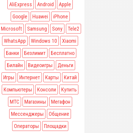
AliExpress
Android
Apple
Google
Huawei
iPhone
Microsoft
Samsung
Sony
Tele2
WhatsApp
Windows 10
Xiaomi
Банки
Безлимит
Бесплатно
Билайн
Видеоигры
Деньги
Игры
Интернет
Карты
Китай
Компьютеры
Консоли
Купить
МТС
Магазины
Мегафон
Мессенджеры
Общение
Операторы
Площадки