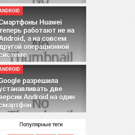
ANDROID
Смартфоны Huawei
теперь работают не на
Android, а на совсем
другой операционной
системе
ANDROID
Google разрешила
устанавливать две
версии Android на один
смартфон
Популярные теги