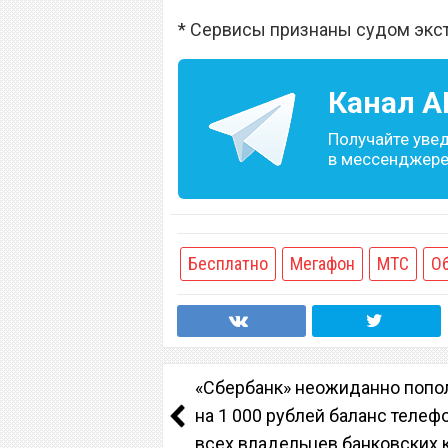
* Сервисы признаны судом экс
Канал
A
Получайте уве
в мессенджере 
Бесплатно
Мегафон
МТС
О
«Сбербанк» неожиданно попо
на 1 000 рублей баланс телеф
всех владельцев банковских 