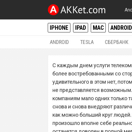
And
IPHONE
IPAD
MAC
ANDROID
ANDROID
TESLA
СБЕРБАНК
РАЗНОЕ
С каждым днем услуги телекомм
«МТС» и «МегаФ
более востребованными со стор
совершенно бес
удивительного в этом нет, пото
не представляется возможным
желающих обмен
компаниям мало одних только т
новые
снова и снова внедряют различ
как можно больший круг людей. 
произошло вполне себе реальн
останется доволен в полной ме