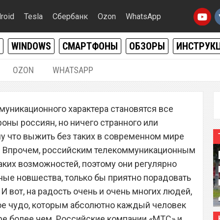
roid
Tesla
Сбербанк
Ozon
WhatsApp
WINDOWS
СМАРТФОНЫ
ОБЗОРЫ
ИНСТРУК
OZON
WHATSAPP
28.09.2021
|
0
уникационного характера становятся все
он» запустили
оны россиян, но ничего странного или
платный для всех
му что выжить без таких в современном мире
. Впрочем, российским телекоммуникационным
 старых смартфонов на
аких возможностей, поэтому они регулярно
ные новшества, только бы приятно порадовать
И вот, на радость очень и очень многих людей,
ое чудо, которым абсолютно каждый человек
ре более чем. Российские компании «МТС» и