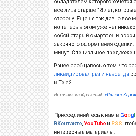
обладателем которого хочется с
все лица старше 18 лет, котор
сторону. Еще не так давно все 
но теперь в этом уже нет никак
собой старый смартфон и росси
законного оформления сделки. 
минут. Специальное предложени
Ранее сообщалось о том, что р
ликвидировал раз и навсегда
со
и Tele2.
Источник изображений:
«Яндекс Карти
Присоединяйтесь к нам в
G
o
o
g
l
ВКонтакте
,
YouTube
и
RSS
чтобы
интересные материалы.