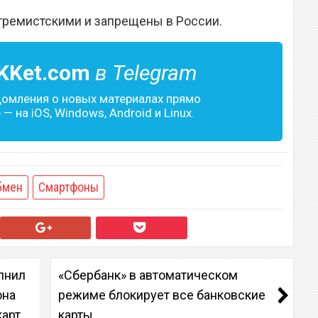
тремистскими и запрещены в России.
KKet.com
в Telegram
домления о новых материалах прямо
— на iOS, Windows, Android и Linux.
бмен
Смартфоны
лнил
«Сбербанк» в автоматическом
она
режиме блокирует все банковские
карт
карты