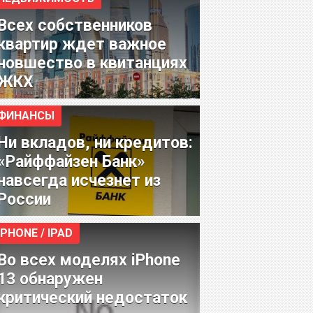
Всех собственников
квартир ждет важное
новшество в квитанциях
ЖКХ
ФИНАНСЫ
Ни вкладов, ни кредитов:
«Райффайзен Банк»
навсегда исчезнет из
России
IPHONE / IPAD
Во всех моделях iPhone
13 обнаружен
критический недостаток