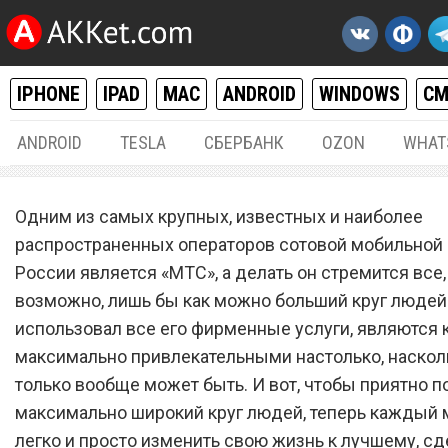
IPHONE
IPAD
MAC
ANDROID
WINDOWS
С
ANDROID
TESLA
СБЕРБАНК
OZON
WHAT
РАЗНОЕ
12.
Одним из самых крупных, известных и наиболее
Оператор связи «МТС» за
распространенных операторов сотовой мобильной 
России является «МТС», а делать он стремится все,
новую услугу, которая
возможно, лишь бы как можно больший круг людей
необходима абсолютно
использовал все его фирменные услуги, являются
каждому
максимально привлекательными настолько, наскол
только вообще может быть. И вот, чтобы приятно п
максимально широкий круг людей, теперь каждый
легко и просто изменить свою жизнь к лучшему, сд