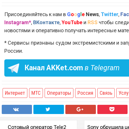
Присоединяйтесь к нам в
G
o
o
g
l
e
News
,
Twitter
,
Fac
Instagram*
,
ВКонтакте
,
YouTube
и
RSS
чтобы следи
новостями и оперативно получать интересные мат
* Сервисы признаны судом экстремистскими и за
России.
Канал
AKKet.com
в Telegram
Интернет
МТС
Операторы
Россия
Связь
Услу
Сотовый оператор Tele2
Sony обрушила ц