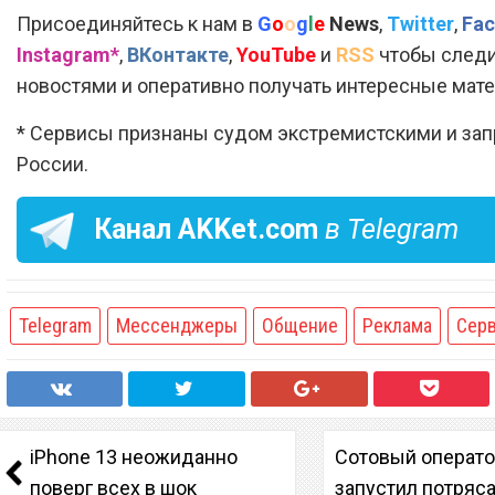
Присоединяйтесь к нам в
G
o
o
g
l
e
News
,
Twitter
,
Fac
Instagram*
,
ВКонтакте
,
YouTube
и
RSS
чтобы следи
новостями и оперативно получать интересные мат
* Сервисы признаны судом экстремистскими и за
России.
Канал
AKKet.com
в Telegram
Telegram
Мессенджеры
Общение
Реклама
Сер
iPhone 13 неожиданно
Сотовый операто
поверг всех в шок
запустил потря