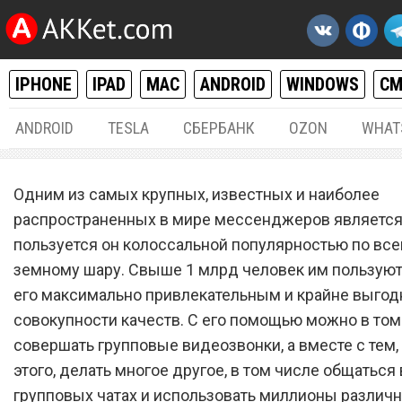
IPHONE
IPAD
MAC
ANDROID
WINDOWS
С
ANDROID
TESLA
СБЕРБАНК
OZON
WHAT
РАЗНОЕ
30.
Одним из самых крупных, известных и наиболее
Telegram начал показыват
распространенных в мире мессенджеров является 
пользуется он колоссальной популярностью по вс
рекламу всем пользовате
земному шару. Свыше 1 млрд человек им пользуют
его максимально привлекательным и крайне выго
совокупности качеств. С его помощью можно в том
совершать групповые видеозвонки, а вместе с тем
этого, делать многое другое, в том числе общаться 
групповых чатах и использовать миллионы различн