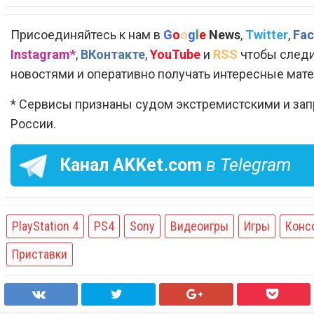
Присоединяйтесь к нам в
G
o
o
g
l
e
News
,
Twitter
,
Fac
Instagram*
,
ВКонтакте
,
YouTube
и
RSS
чтобы следи
новостями и оперативно получать интересные мат
* Сервисы признаны судом экстремистскими и за
России.
Канал
AKKet.com
в Telegram
PlayStation 4
PS4
Sony
Видеоигры
Игры
Конс
Приставки