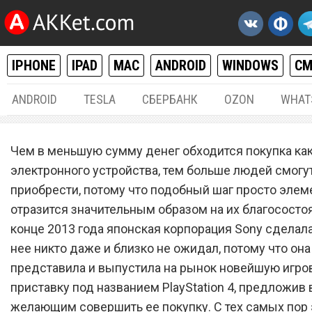
IPHONE
IPAD
MAC
ANDROID
WINDOWS
С
ANDROID
TESLA
СБЕРБАНК
OZON
WHAT
РАЗНОЕ
25.
Чем в меньшую сумму денег обходится покупка ка
Sony обрушила цену игро
электронного устройства, тем больше людей смогут
приобрести, потому что подобный шаг просто элем
приставки PlayStation 4 в 
отразится значительным образом на их благососто
раза до исторического
конце 2013 года японская корпорация Sony сделала 
минимума
нее никто даже и близко не ожидал, потому что она
представила и выпустила на рынок новейшую игро
приставку под названием PlayStation 4, предложив
желающим совершить ее покупку. С тех самых пор 