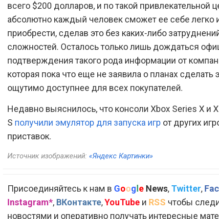
всего $200 долларов, и по такой привлекательной ц
абсолютно каждый человек сможет ее себе легко 
приобрести, сделав это без каких-либо затруднени
сложностей. Осталось только лишь дождаться офи
подтверждения такого рода информации от компан
которая пока что еще не заявила о планах сделать 
ощутимо доступнее для всех покупателей.
Недавно выяснилось, что консоли Xbox Series X и X
S
получили эмулятор для запуска игр
от других иг
приставок.
Источник изображений:
«Яндекс Картинки»
Присоединяйтесь к нам в
G
o
o
g
l
e
News
,
Twitter
,
Fac
Instagram*
,
ВКонтакте
,
YouTube
и
RSS
чтобы следи
новостями и оперативно получать интересные мат