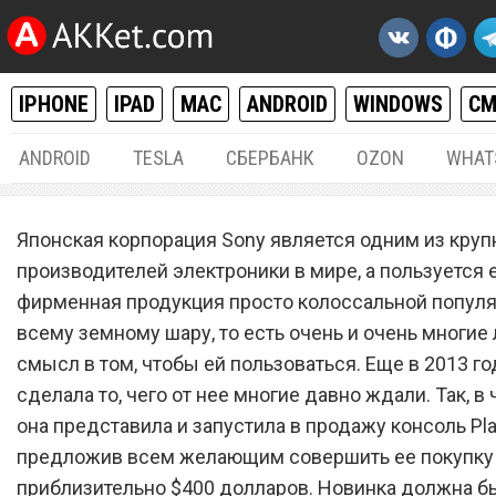
IPHONE
IPAD
MAC
ANDROID
WINDOWS
С
ANDROID
TESLA
СБЕРБАНК
OZON
WHAT
РАЗНОЕ
13.
Японская корпорация Sony является одним из кру
Sony обрушила цену прис
производителей электроники в мире, а пользуется 
фирменная продукция просто колоссальной попул
PlayStation 4 вдвое по все
всему земному шару, то есть очень и очень многие
земному шару
смысл в том, чтобы ей пользоваться. Еще в 2013 го
сделала то, чего от нее многие давно ждали. Так, в 
она представила и запустила в продажу консоль Play
предложив всем желающим совершить ее покупку
приблизительно $400 долларов. Новинка должна б