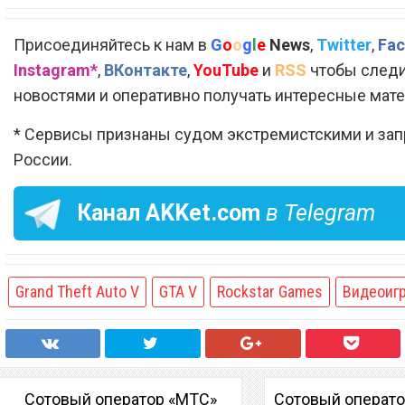
Присоединяйтесь к нам в
G
o
o
g
l
e
News
,
Twitter
,
Fac
Instagram*
,
ВКонтакте
,
YouTube
и
RSS
чтобы следи
новостями и оперативно получать интересные мат
* Сервисы признаны судом экстремистскими и за
России.
Канал
AKKet.com
в Telegram
Grand Theft Auto V
GTA V
Rockstar Games
Видеоиг
Сотовый оператор «МТС»
Сотовый операт