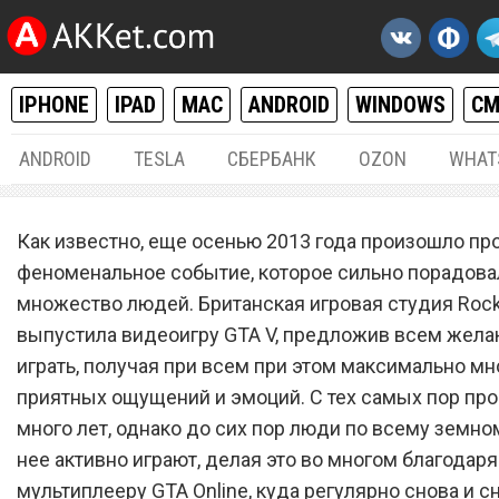
IPHONE
IPAD
MAC
ANDROID
WINDOWS
С
ANDROID
TESLA
СБЕРБАНК
OZON
WHAT
РАЗНОЕ
10.
Как известно, еще осенью 2013 года произошло пр
Grand Theft Auto V беспла
феноменальное событие, которое сильно порадова
множество людей. Британская игровая студия Roc
вышла для Android и всех
выпустила видеоигру GTA V, предложив всем жел
моделей iPhone
играть, получая при всем при этом максимально мн
приятных ощущений и эмоций. С тех самых пор пр
много лет, однако до сих пор люди по всему земно
нее активно играют, делая это во многом благодаря
мультиплееру GTA Online, куда регулярно снова и с