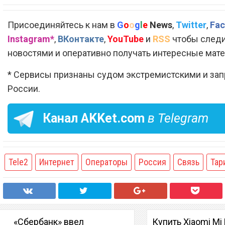
Присоединяйтесь к нам в
G
o
o
g
l
e
News
,
Twitter
,
Fac
Instagram*
,
ВКонтакте
,
YouTube
и
RSS
чтобы следи
новостями и оперативно получать интересные мат
* Сервисы признаны судом экстремистскими и за
России.
Канал
AKKet.com
в Telegram
Tele2
Интернет
Операторы
Россия
Связь
Тар
«Сбербанк» ввел
Купить Xiaomi Mi 