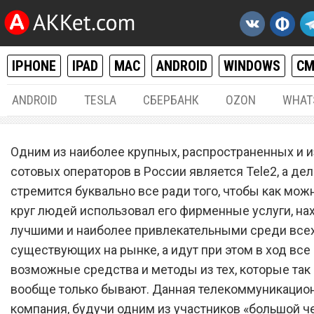
IPHONE
IPAD
MAC
ANDROID
WINDOWS
С
ANDROID
TESLA
СБЕРБАНК
OZON
WHAT
РАЗНОЕ
04.
Одним из наиболее крупных, распространенных и 
Сотовый оператор Tele2
сотовых операторов в России является Tele2, а дел
стремится буквально все ради того, чтобы как мо
запустил недорогой тари
круг людей использовал его фирменные услуги, на
план с 500 минутами звон
лучшими и наиболее привлекательными среди все
30 ГБ мобильного интерне
существующих на рынке, а идут при этом в ход все
возможные средства и методы из тех, которые так 
вообще только бывают. Данная телекоммуникацио
компания, будучи одним из участников «большой че