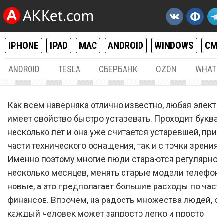
IPHONE
IPAD
MAC
ANDROID
WINDOWS
С
ANDROID
TESLA
СБЕРБАНК
OZON
WHAT
РАЗНОЕ
08.
Как всем наверняка отлично известно, любая элек
«МегаФон» и «МТС» запус
имеет свойство быстро устаревать. Проходит букв
несколько лет и она уже считается устаревшей, при
совершенно бесплатный 
части технического оснащения, так и с точки зрени
старых смартфонов на но
Именно поэтому многие люди стараются регулярн
модели
несколько месяцев, менять старые модели телефо
новые, а это предполагает большие расходы по час
финансов. Впрочем, на радость множества людей,
каждый человек может запросто легко и просто