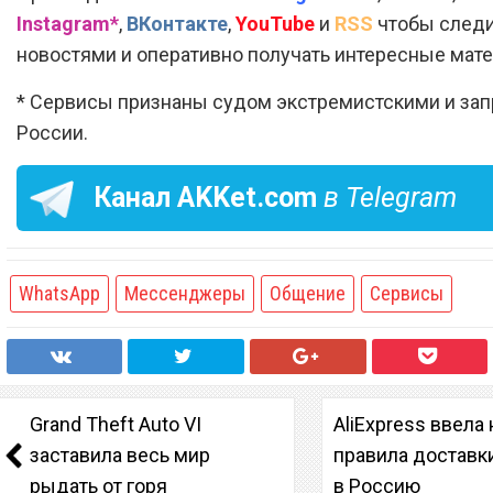
Instagram*
,
ВКонтакте
,
YouTube
и
RSS
чтобы следи
новостями и оперативно получать интересные мат
* Сервисы признаны судом экстремистскими и за
России.
Канал
AKKet.com
в Telegram
WhatsApp
Мессенджеры
Общение
Сервисы
Grand Theft Auto VI
AliExpress ввела
заставила весь мир
правила доставк
рыдать от горя
в Россию