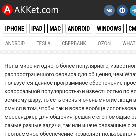
IPHONE
IPAD
MAC
ANDROID
WINDOWS
С
ANDROID
TESLA
СБЕРБАНК
OZON
WHAT
РАЗНОЕ
14.
Нет в мире ни одного более популярного, известног
WhatsApp выложил переп
распространенного сервиса для общения, чем What
пользуется данное программное обеспечение прос
всех пользователей в инт
колоссальной популярностью и известностью по в
и сделал ее публичной
земному шару, то есть очень и очень многие люди 
смысл в том, чтобы так и вовсе вообще использов
мессенджер для общения, решая с его помощью 
самые разные задачи, так или иначе связанные с э
программное обеспечение позволяет пользовател