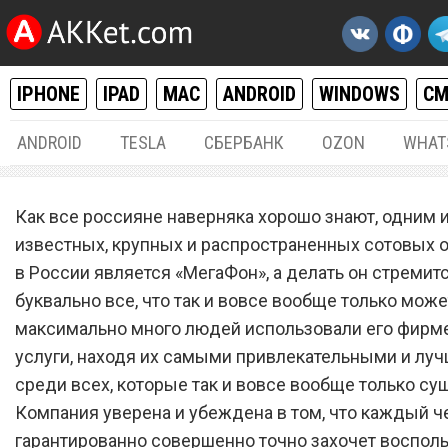
IPHONE
IPAD
MAC
ANDROID
WINDOWS
С
ANDROID
TESLA
СБЕРБАНК
OZON
WHAT
РАЗНОЕ
18.
Как все россияне наверняка хорошо знают, одним 
Сотовый оператор «МегаФ
известных, крупных и распространенных сотовых 
в России является «МегаФон», а делать он стремит
запустил самый лучший в
буквально все, что так и вовсе вообще только може
тарифный план, о котором
максимально много людей использовали его фир
мечтали абсолютно все
услуги, находя их самыми привлекательными и лу
среди всех, которые так и вовсе вообще только су
Компания уверена и убеждена в том, что каждый ч
гарантированно совершенно точно захочет воспол