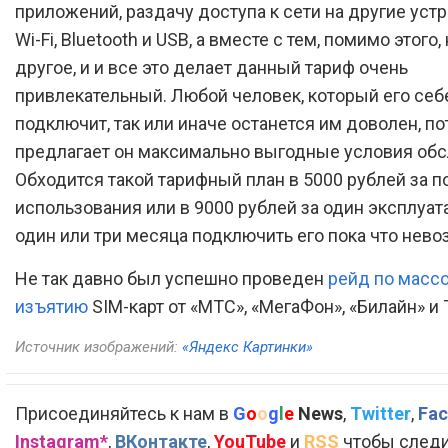
приложений, раздачу доступа к сети на другие уст
Wi-Fi, Bluetooth и USB, а вместе с тем, помимо этого,
другое, и и все это делает данный тариф очень
привлекательный. Любой человек, который его себ
подключит, так или иначе останется им доволен, по
предлагает он максимально выгодные условия об
Обходится такой тарифный план в 5000 рублей за п
использования или в 9000 рублей за один эксплуат
один или три месяца подключить его пока что нев
Не так давно был успешно проведен
рейд по масс
изъятию
SIM-карт от «МТС», «МегаФон», «Билайн» и 
Источник изображений:
«Яндекс Картинки»
Присоединяйтесь к нам в
G
o
o
g
l
e
News
,
Twitter
,
Fac
Instagram*
,
ВКонтакте
,
YouTube
и
RSS
чтобы следи