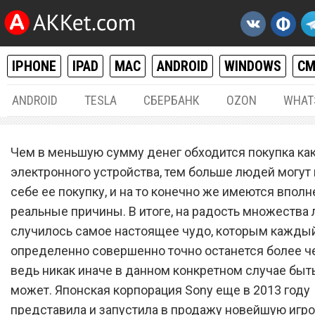
IPHONE
IPAD
MAC
ANDROID
WINDOWS
С
ANDROID
TESLA
СБЕРБАНК
OZON
WHAT
РАЗНОЕ
29.
Чем в меньшую сумму денег обходится покупка ка
Sony PlayStation 4 времен
электронного устройства, тем больше людей могут
себе ее покупку, и на то конечно же имеются вполн
распродают за 2999 рубле
реальные причины. В итоге, на радость множества 
случилось самое настоящее чудо, которым кажды
определенно совершенно точно останется более ч
ведь никак иначе в данном конкретном случае быт
может. Японская корпорация Sony еще в 2013 году
представила и запустила в продажу новейшую игр