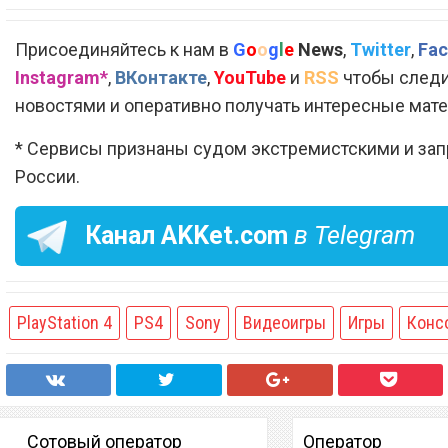
Присоединяйтесь к нам в
G
o
o
g
l
e
News
,
Twitter
,
Fac
Instagram*
,
ВКонтакте
,
YouTube
и
RSS
чтобы следи
новостями и оперативно получать интересные мат
* Сервисы признаны судом экстремистскими и за
России.
Канал
AKKet.com
в Telegram
PlayStation 4
PS4
Sony
Видеоигры
Игры
Конс
Сотовый оператор
Оператор