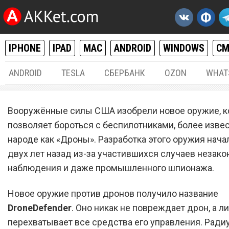
IPHONE
IPAD
MAC
ANDROID
WINDOWS
С
ANDROID
TESLA
СБЕРБАНК
OZON
WHAT
РАЗНОЕ
31.
Вооружённые силы США изобрели новое оружие, к
В США создали оружие пр
позволяет бороться с беспилотниками, более изве
народе как «Дроны». Разработка этого оружия нача
радиоуправляемых дроно
двух лет назад из-за участившихся случаев незако
наблюдения и даже промышленного шпионажа.
Новое оружие против дронов получило название
DroneDefender
. Оно никак не повреждает дрон, а л
перехватывает все средства его управления. Ради