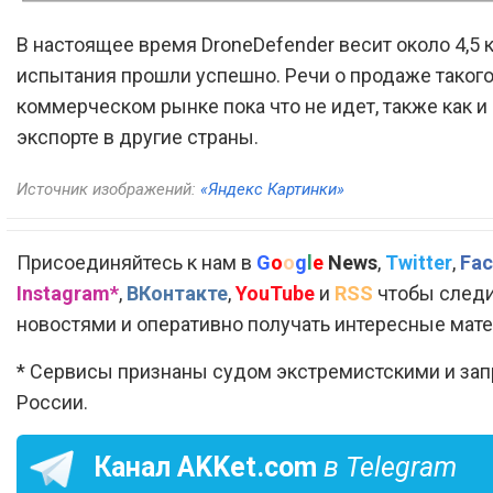
В настоящее время DroneDefender весит около 4,5 кг
испытания прошли успешно. Речи о продаже такого
коммерческом рынке пока что не идет, также как и
экспорте в другие страны.
Источник изображений:
«Яндекс Картинки»
Присоединяйтесь к нам в
G
o
o
g
l
e
News
,
Twitter
,
Fac
Instagram*
,
ВКонтакте
,
YouTube
и
RSS
чтобы следи
новостями и оперативно получать интересные мат
* Сервисы признаны судом экстремистскими и за
России.
Канал
AKKet.com
в Telegram