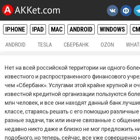
IPHONE
IPAD
MAC
ANDROID
WINDOWS
С
ANDROID
TESLA
СБЕРБАНК
OZON
WHAT
РАЗНОЕ
07.
Нет на всей российской территории ни одного боле
«Сбербанк» закрывает оф
известного и распространенного финансового учр
чем «Сбербанк». Услугами этой крайне крупной и о
по всей стране
известной кредитной организации пользуются боле
млн человек, и все они находят данный банк лучши
классе, стараясь решать с его помощью различны
разные задачи, так или иначе связанные с общени
недавно никто даже и близко не мог предложить н
подобного, но теперь, сейчас, все уже совершенно и