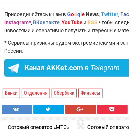
Присоединяйтесь к нам в
G
o
o
g
l
e
News
,
Twitter
,
Fac
Instagram*
,
ВКонтакте
,
YouTube
и
RSS
чтобы следи
новостями и оперативно получать интересные мат
* Сервисы признаны судом экстремистскими и за
России.
Канал
AKKet.com
в Telegram
Банки
Отделения
Сбербанк
Финансы
Сотовый оператор «МТС»
Сотовый операт