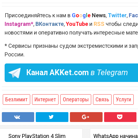
Присоединяйтесь к нам в
G
o
o
g
l
e
News
,
Twitter
,
Fac
Instagram*
,
ВКонтакте
,
YouTube
и
RSS
чтобы следи
новостями и оперативно получать интересные мат
* Сервисы признаны судом экстремистскими и за
России.
Канал
AKKet.com
в Telegram
Безлимит
Интернет
Операторы
Связь
Услуги
Sony PlayStation 4 Slim
WhatsApp начиная