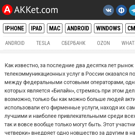
IPHONE
IPAD
MAC
ANDROID
WINDOWS
С
ANDROID
TESLA
СБЕРБАНК
OZON
WHAT
РАЗНОЕ
03.
Как известно, за последние два десятка лет рынок
Сотовый оператор «Билай
телекоммуникационных услуг в России оказался п
между федеральными сотовыми операторами, одн
запустил новую услугу, к
которых является «Билайн», стремясь при этом дела
все немедленно должны
возможно, только бы как можно больше людей акт
подключить
использовали его фирменные услуги, находя их с
лучшими и наиболее привлекательными среди всех
так и вовсе вообще только могут быть. Этот участн
четверки» внедряет одно новшество за другим в 