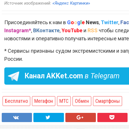
Источник изображений:
«Яндекс Картинки»
Присоединяйтесь к нам в
G
o
o
g
l
e
News
,
Twitter
,
Fac
Instagram*
,
ВКонтакте
,
YouTube
и
RSS
чтобы следи
новостями и оперативно получать интересные мат
* Сервисы признаны судом экстремистскими и за
России.
Канал
AKKet.com
в Telegram
Бесплатно
Мегафон
МТС
Обмен
Смартфоны