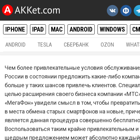
IPHONE
IPAD
MAC
ANDROID
WINDOWS
С
ANDROID
TESLA
СБЕРБАНК
OZON
WHAT
РАЗНОЕ
14.
Чем более привлекательные условия обслуживани
«МТС» и «МегаФон» превр
России в состоянии предложить какие-либо компан
больше у таких шансов привлечь клиентов. Специал
магазины в места бесплат
целью расширения своего бизнеса компании «МТС»
обмена старых смартфоно
«МегаФон» увидели смысл в том, чтобы превратит
новые
в места обмена старых смартфонов на новые, прич
является данная процедура совершенно бесплатно
Воспользоваться таким крайне привлекательным и
щедрым предложением может абсолютно каждый 