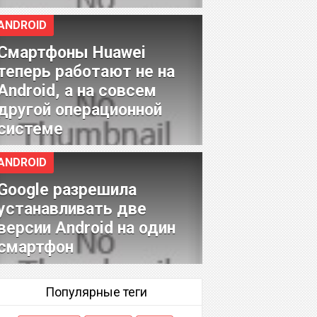
ANDROID
Смартфоны Huawei
теперь работают не на
Android, а на совсем
другой операционной
системе
ANDROID
Google разрешила
устанавливать две
версии Android на один
смартфон
Популярные теги