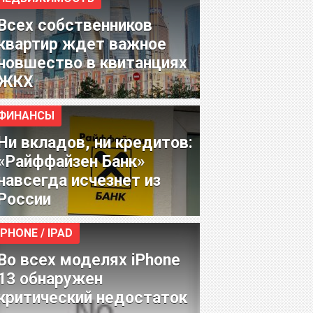
Всех собственников
квартир ждет важное
новшество в квитанциях
ЖКХ
ФИНАНСЫ
Ни вкладов, ни кредитов:
«Райффайзен Банк»
навсегда исчезнет из
России
IPHONE / IPAD
Во всех моделях iPhone
13 обнаружен
критический недостаток