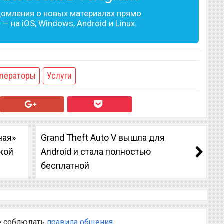
домления о новых материалах прямо
— на iOS, Windows, Android и Linux.
ператоры
Услуги
ная»
Grand Theft Auto V вышла для
кой
Android и стала полностью
бесплатной
е соблюдать
правила общения
.