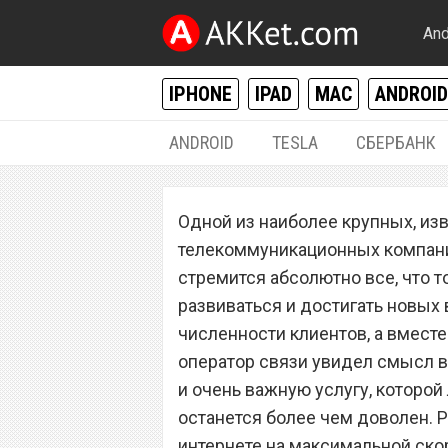
And
IPHONE
IPAD
MAC
ANDROID
ANDROID
TESLA
СБЕРБАНК
РАЗНОЕ
Одной из наиболее крупных, из
Сотовый операто
телекоммуникационных компаний
безлимитный мо
стремится абсолютно все, что 
развиваться и достигать новых
высокой скорос
численности клиентов, а вмест
оператор связи увидел смысл в
и очень важную услугу, которой
останется более чем доволен. 
интернете на максимальной скор