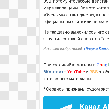
USB, потому что любые действи
мере запрещены. Все это жител
«Очень много интернета», а под
официальном сайте или через 
Не так давно выяснилось, что 
запустил сотовый оператор Tele
Источник изображений:
«Яндекс Карти
Присоединяйтесь к нам в
G
o
o
g
l
ВКонтакте
,
YouTube
и
RSS
чтобы
интересные материалы.
* Сервисы признаны судом экс
Канал
A