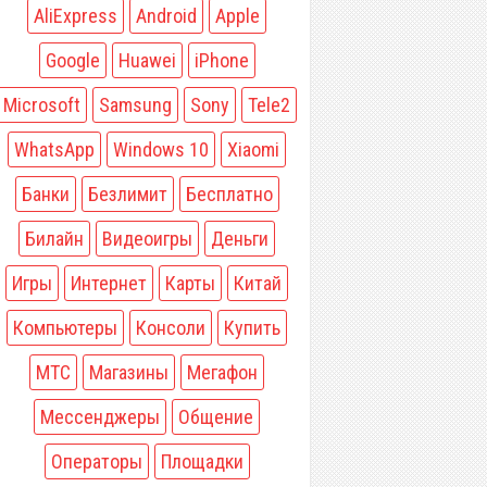
AliExpress
Android
Apple
Google
Huawei
iPhone
Microsoft
Samsung
Sony
Tele2
WhatsApp
Windows 10
Xiaomi
Банки
Безлимит
Бесплатно
Билайн
Видеоигры
Деньги
Игры
Интернет
Карты
Китай
Компьютеры
Консоли
Купить
МТС
Магазины
Мегафон
Мессенджеры
Общение
Операторы
Площадки