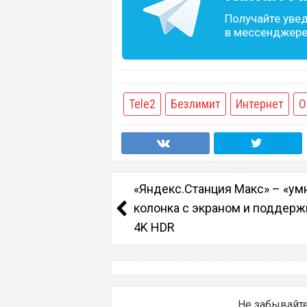
Получайте уве
в мессенджере 
Tele2
Безлимит
Интернет
О
«Яндекс.Станция Макс» – «ум
колонка с экраном и поддерж
4K HDR
Не забывайт