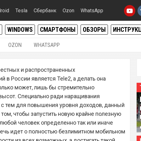
roid
Tesla
Сбербанк
Ozon
WhatsApp
WINDOWS
СМАРТФОНЫ
ОБЗОРЫ
ИНСТРУК
OZON
WHATSAPP
25.11.2020
|
0
вестных и распространенных
р Tele2 запустил
 в России является Tele2, а делать она
бильный интернет на
только может, лишь бы стремительно
 высот. Специально ради наращивания
ти
е с тем для повышения уровня доходов, данный
 том, чтобы запустить новую крайне полезную
 любой человек определенно так или иначе
Речь идет о полностью безлимитном мобильном
ости из всех возможных, а достигать такой