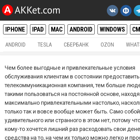
IPHONE
IPAD
MAC
ANDROID
WINDOWS
С
ANDROID
TESLA
СБЕРБАНК
OZON
WHAT
РАЗНОЕ
10.
Чем более выгодные и привлекательные условия
Новый сотовый оператор
обслуживания клиентам в состоянии предоставить
телекоммуникационная компания, тем больше люде
запустил бесплатный та
такими пользоваться на постоянной основе, находя
план с 35 ГБ мобильного
максимально привлекательными настолько, наскол
интернета и 4500 минута
только так и вовсе вообще может быть. Само собой,
удивительного или странного в этом нет, потому чт
звонков
кому-то хочется лишний раз расходовать свои де
средства на то, на чем их только можно легко и про