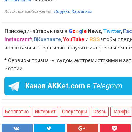
Источник изображений:
«Яндекс Картинки»
Присоединяйтесь к нам в
G
o
o
g
l
e
News
,
Twitter
,
Fac
Instagram*
,
ВКонтакте
,
YouTube
и
RSS
чтобы следи
новостями и оперативно получать интересные мат
* Сервисы признаны судом экстремистскими и за
России.
Канал
AKKet.com
в Telegram
Бесплатно
Интернет
Операторы
Связь
Тарифы