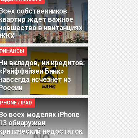
Всех собственников
квартир ждет важное
новшество в квитанциях
ЖКХ
ФИНАНСЫ
Ни вкладов, ни кредитов:
«Райффайзен Банк»
навсегда исчезнет из
России
IPHONE / IPAD
Во всех моделях iPhone
13 обнаружен
критический недостаток