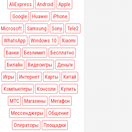
AliExpress
Android
Apple
Google
Huawei
iPhone
Microsoft
Samsung
Sony
Tele2
WhatsApp
Windows 10
Xiaomi
Банки
Безлимит
Бесплатно
Билайн
Видеоигры
Деньги
Игры
Интернет
Карты
Китай
Компьютеры
Консоли
Купить
МТС
Магазины
Мегафон
Мессенджеры
Общение
Операторы
Площадки