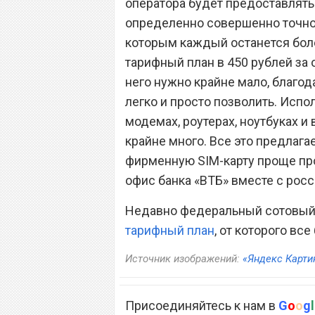
оператора будет предоставлятьс
определенно совершенно точно
которым каждый останется бол
тарифный план в 450 рублей за 
него нужно крайне мало, благ
легко и просто позволить. Испо
модемах, роутерах, ноутбуках и
крайне много. Все это предлага
фирменную SIM-карту проще про
офис банка «ВТБ» вместе с рос
Недавно федеральный сотовый 
тарифный план
, от которого все
Источник изображений:
«Яндекс Карти
Присоединяйтесь к нам в
G
o
o
g
l