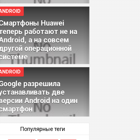
ANDROID
Смартфоны Huawei
теперь работают не на
Android, а на совсем
другой операционной
системе
ANDROID
Google разрешила
устанавливать две
версии Android на один
смартфон
Популярные теги