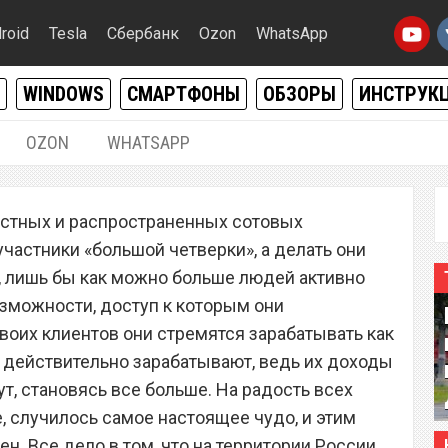
roid
Tesla
Сбербанк
Ozon
WhatsApp
WINDOWS
СМАРТФОНЫ
ОБЗОРЫ
ИНСТРУК
OZON
WHATSAPP
04.11.2020
|
0
естных и распространенных сотовых
ператор запустил очень
частники «большой четверки», а делать они
ный план с 15 ГБ
т, лишь бы как можно больше людей активно
озможности, доступ к которым они
рнета и 500 минутами
воих клиентов они стремятся зарабатывать как
 действительно зарабатывают, ведь их доходы
ут, становясь все больше. На радость всех
, случилось самое настоящее чудо, и этим
. Все дело в том, что на территории России