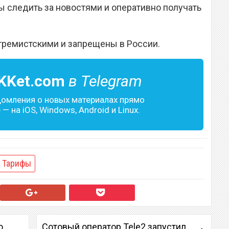
 следить за новостями и оперативно получать
тремистскими и запрещены в России.
KKet.com
в Telegram
домления о новых материалах прямо
— на iOS, Windows, Android и Linux.
Тарифы
о
Сотовый оператор Tele2 запустил