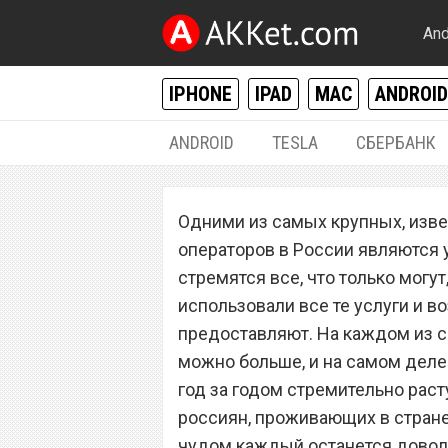
And
IPHONE
IPAD
MAC
ANDROID
ANDROID
TESLA
СБЕРБАНК
РАЗНОЕ
Одними из самых крупных, изв
Новый сотовый о
операторов в России являются у
выгодный тариф
стремятся все, что только могу
использовали все те услуги и в
мобильного инте
предоставляют. На каждом из с
звонков
можно больше, и на самом деле
год за годом стремительно раст
россиян, проживающих в стране
чудом каждый останется доволен