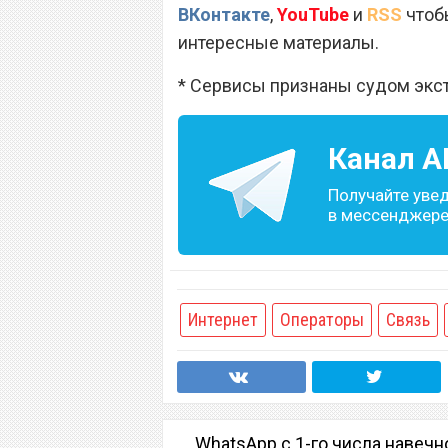
ВКонтакте
,
YouTube
и
RSS
чтобы
интересные материалы.
* Сервисы признаны судом экс
Канал
A
Получайте уве
в мессенджере 
Интернет
Операторы
Связь
WhatsApp с 1-го числа навечн