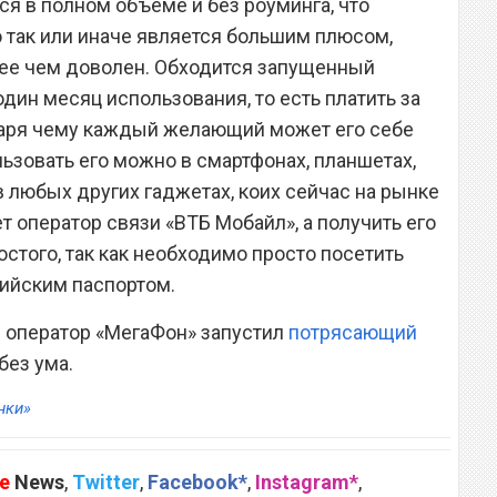
я в полном объеме и без роуминга, что
 так или иначе является большим плюсом,
ее чем доволен. Обходится запущенный
один месяц использования, то есть платить за
одаря чему каждый желающий может его себе
льзовать его можно в смартфонах, планшетах,
 в любых других гаджетах, коих сейчас на рынке
ет оператор связи «ВТБ Мобайл», а получить его
стого, так как необходимо просто посетить
сийским паспортом.
оператор «МегаФон» запустил
потрясающий
 без ума.
нки»
e
News
,
Twitter
,
Facebook*
,
Instagram*
,