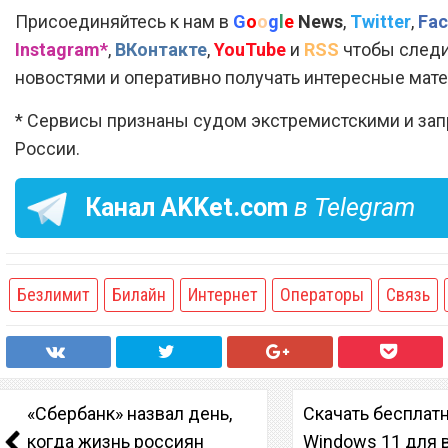
Присоединяйтесь к нам в
G
o
o
g
l
e
News
,
Twitter
,
Fac
Instagram*
,
ВКонтакте
,
YouTube
и
RSS
чтобы следи
новостями и оперативно получать интересные мат
* Сервисы признаны судом экстремистскими и за
России.
Канал
AKKet.com
в Telegram
Безлимит
Билайн
Интернет
Операторы
Связь
«Сбербанк» назвал день,
Скачать бесплат
когда жизнь россиян
Windows 11 для 