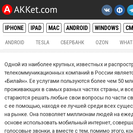
IPHONE
IPAD
MAC
ANDROID
WINDOWS
С
ANDROID
TESLA
СБЕРБАНК
OZON
WHAT
РАЗНОЕ
25.
Одной из наиболее крупных, известных и распрос
Сотовый оператор «Билай
телекоммуникационных компаний в России являет
«Билайн». Ее услугами пользуются более чем 50 мл
сделал невозможное
проживающих в самых разных частях страны, и все
стараются решать любые свои вопросы по части с
с ее помощью, находя ее лучшей среди всех суще
на рынке. Она позволяет миллионам людей на еже
основе использовать мобильный интернет, соверш
голосовые звонки, а вместе с тем, помимо этого, к