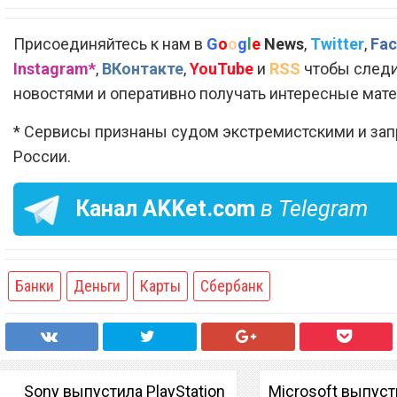
Присоединяйтесь к нам в
G
o
o
g
l
e
News
,
Twitter
,
Fac
Instagram*
,
ВКонтакте
,
YouTube
и
RSS
чтобы следи
новостями и оперативно получать интересные мат
* Сервисы признаны судом экстремистскими и за
России.
Канал
AKKet.com
в Telegram
Банки
Деньги
Карты
Сбербанк
Sony выпустила PlayStation
Microsoft выпус