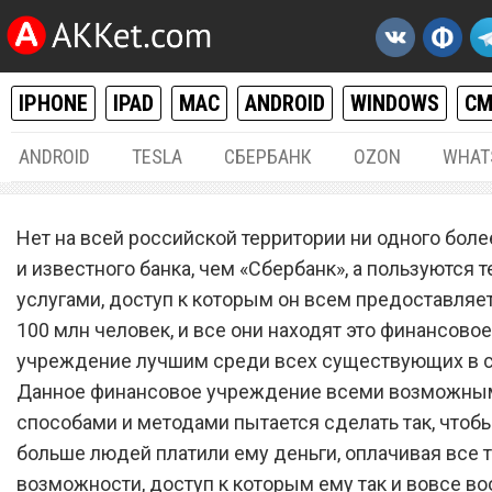
IPHONE
IPAD
MAC
ANDROID
WINDOWS
С
ANDROID
TESLA
СБЕРБАНК
OZON
WHAT
РАЗНОЕ
18.
Нет на всей российской территории ни одного боле
«Сбербанк» резко шокиро
и известного банка, чем «Сбербанк», а пользуются 
услугами, доступ к которым он всем предоставляет
всех владельцев банковс
100 млн человек, и все они находят это финансовое
карт
учреждение лучшим среди всех существующих в с
Данное финансовое учреждение всеми возможны
способами и методами пытается сделать так, чтоб
больше людей платили ему деньги, оплачивая все т
возможности, доступ к которым ему так и вовсе в