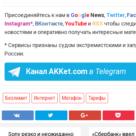
Присоединяйтесь к нам в
G
o
o
g
l
e
News
,
Twitter
,
Fac
Instagram*
,
ВКонтакте
,
YouTube
и
RSS
чтобы следи
новостями и оперативно получать интересные мат
* Сервисы признаны судом экстремистскими и за
России.
Канал
AKKet.com
в Telegram
Безлимит
Интернет
Мегафон
Тарифы
Sony резко и неожиданно
«Сбербанк» ввел