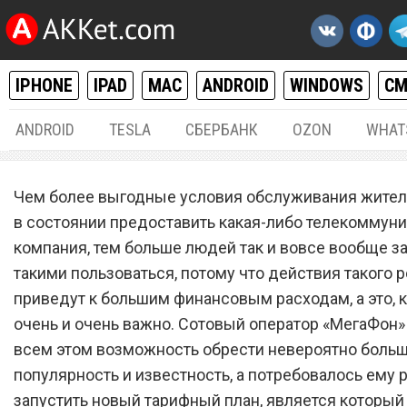
IPHONE
IPAD
MAC
ANDROID
WINDOWS
С
ANDROID
TESLA
СБЕРБАНК
OZON
WHAT
РАЗНОЕ
14.
Чем более выгодные условия обслуживания жите
Сотовый оператор «МегаФ
в состоянии предоставить какая-либо телекоммун
компания, тем больше людей так и вовсе вообще з
запустил новый тарифны
такими пользоваться, потому что действия такого р
план, которому совсем не
приведут к большим финансовым расходам, а это, к
равных
очень и очень важно. Сотовый оператор «МегаФон»
всем этом возможность обрести невероятно боль
популярность и известность, а потребовалось ему 
запустить новый тарифный план, является который