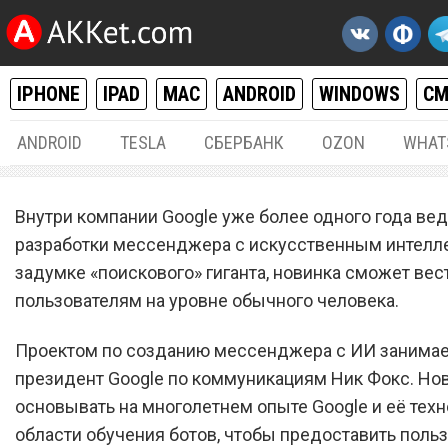
IPHONE
IPAD
MAC
ANDROID
WINDOWS
С
ANDROID
TESLA
СБЕРБАНК
OZON
WHAT
РАЗНОЕ
23.
Внутри компании Google уже более одного года вед
Google разрабатывает
разработки мессенджера с искусственным интелл
задумке «поискового» гиганта, новинка сможет вес
мессенджер с умным
пользователям на уровне обычного человека.
искусственным интеллек
Проектом по созданию мессенджера с ИИ занимае
президент Google по коммуникациям Ник Фокс. Но
основывать на многолетнем опыте Google и её техн
области обучения ботов, чтобы предоставить поль