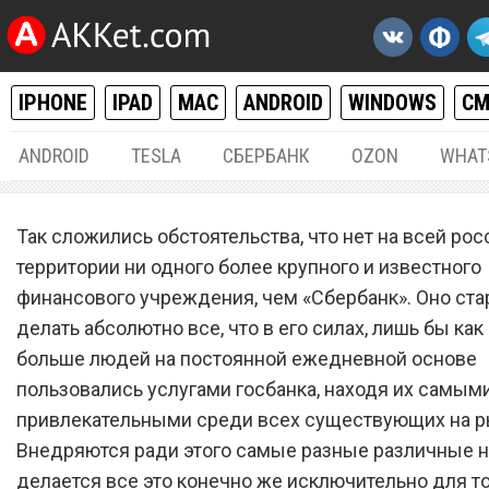
IPHONE
IPAD
MAC
ANDROID
WINDOWS
С
ANDROID
TESLA
СБЕРБАНК
OZON
WHAT
РАЗНОЕ
23.
Так сложились обстоятельства, что нет на всей ро
«Сбербанк» запустил нов
территории ни одного более крупного и известного
финансового учреждения, чем «Сбербанк». Оно ста
обязательную услугу для 
делать абсолютно все, что в его силах, лишь бы ка
владельцев банковских к
больше людей на постоянной ежедневной основе
пользовались услугами госбанка, находя их самым
привлекательными среди всех существующих на р
Внедряются ради этого самые разные различные н
делается все это конечно же исключительно для то