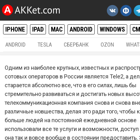
IPHONE
IPAD
MAC
ANDROID
WINDOWS
С
ANDROID
TESLA
СБЕРБАНК
OZON
WHAT
РАЗНОЕ
06.
Одним из наиболее крупных, известных и распрос
Сотовый оператор Tele2
сотовых операторов в России является Tele2, а дел
старается абсолютно все, что в его силах, лишь бы
запустил услугу, которую 
стремительно развиваться и достигать новых высо
обязаны срочно подключ
телекоммуникационная компания снова и снова вн
различные новшества, делая это ради того, чтобы 
больше людей на постоянной ежедневной основе
использовали все те услуги и возможности, доступ
она так и вовсе вообще в состоянии предоставить. 