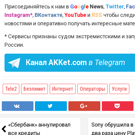
Присоединяйтесь к нам в
G
o
o
g
l
e
News
,
Twitter
,
Fac
Instagram*
,
ВКонтакте
,
YouTube
и
RSS
чтобы следи
новостями и оперативно получать интересные мат
* Сервисы признаны судом экстремистскими и за
России.
Канал
AKKet.com
в Telegram
Tele2
Безлимит
Интернет
Операторы
Услуги
«Сбербанк» аннулировал
Sony обрушила в
все кредиты
два раза цену Pla