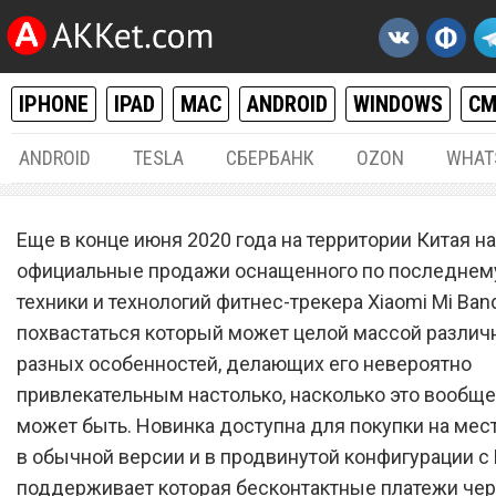
IPHONE
IPAD
MAC
ANDROID
WINDOWS
С
ANDROID
TESLA
СБЕРБАНК
OZON
WHAT
РАЗНОЕ
04.
Еще в конце июня 2020 года на территории Китая н
Xiaomi Mi Band 5 с NFC
официальные продажи оснащенного по последнем
техники и технологий фитнес-трекера Xiaomi Mi Band
заработает в России и дру
похвастаться который может целой массой разли
странах мира
разных особенностей, делающих его невероятно
привлекательным настолько, насколько это вообще
может быть. Новинка доступна для покупки на ме
в обычной версии и в продвинутой конфигурации с 
поддерживает которая бесконтактные платежи че