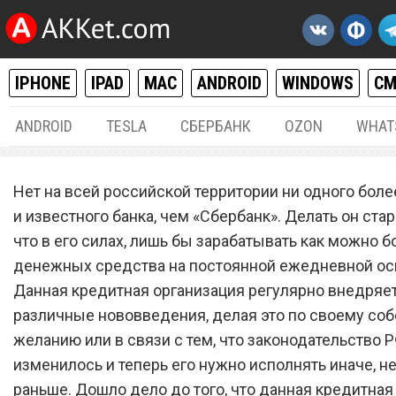
IPHONE
IPAD
MAC
ANDROID
WINDOWS
С
ANDROID
TESLA
СБЕРБАНК
OZON
WHAT
РАЗНОЕ
23.
Нет на всей российской территории ни одного боле
«Сбербанк» запретил сни
и известного банка, чем «Сбербанк». Делать он стар
что в его силах, лишь бы зарабатывать как можно 
наличные со всех этих
денежных средства на постоянной ежедневной ос
банковских карт
Данная кредитная организация регулярно внедряе
различные нововведения, делая это по своему со
желанию или в связи с тем, что законодательство 
изменилось и теперь его нужно исполнять иначе, н
раньше. Дошло дело до того, что данная кредитная