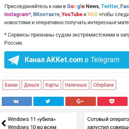
Присоединяйтесь к нам в
G
o
o
g
l
e
News
,
Twitter
,
Fac
Instagram*
,
ВКонтакте
,
YouTube
и
RSS
чтобы следи
новостями и оперативно получать интересные мат
* Сервисы признаны судом экстремистскими и за
России.
Канал
AKKet.com
в Telegram
Банки
Деньги
Карты
Наличные
Сбербанк
Windows 11 «убила»
Сотовый операто
Windows 10 во всем
запустил соверш