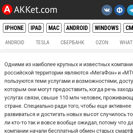
IPHONE
IPAD
MAC
ANDROID
WINDOWS
С
ANDROID
TESLA
СБЕРБАНК
OZON
WHAT
РАЗНОЕ
12.
Одними из наиболее крупных и известных компани
«МегаФон» и «МТС» начал
российской территории являются «МегаФон» и «МТС
пользуются теми услугами и возможностями, досту
бесплатный обмен старых
которым они могут предоставить, когда речь заход
смартфонов на совершенн
услугах связи, свыше 110 млн человек, проживающ
новые
стране. Специально ради того, чтобы еще активнее
развиваться и достигать новых высот случилось то,
ли кто-то так и вовсе вообще ожидал, потому что 
компании начали бесплатный обмен старых смартф