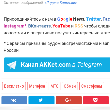
Источник изображений:
«Яндекс Картинки»
Присоединяйтесь к нам в
G
o
o
g
l
e
News
,
Twitter
,
Fac
Instagram*
,
ВКонтакте
,
YouTube
и
RSS
чтобы следи
новостями и оперативно получать интересные мат
* Сервисы признаны судом экстремистскими и за
России.
Канал
AKKet.com
в Telegram
Бесплатно
Мегафон
МТС
Обмен
Смартфоны