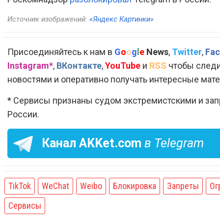
Источник изображений:
«Яндекс Картинки»
Присоединяйтесь к нам в
G
o
o
g
l
e
News
,
Twitter
,
Fac
Instagram*
,
ВКонтакте
,
YouTube
и
RSS
чтобы следи
новостями и оперативно получать интересные мат
* Сервисы признаны судом экстремистскими и за
России.
Канал
AKKet.com
в Telegram
TikTok
WeChat
Weibo
Блокировка
Запреты
Ог
Сервисы