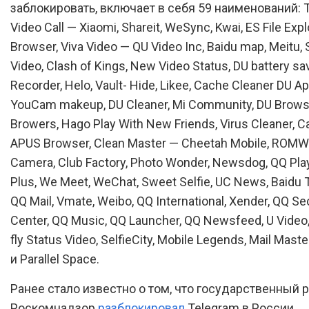
заблокировать, включает в себя 59 наименований: T
Video Call — Xiaomi, Shareit, WeSync, Kwai, ES File Expl
Browser, Viva Video — QU Video Inc, Baidu map, Meitu, 
Video, Clash of Kings, New Video Status, DU battery sa
Recorder, Helo, Vault- Hide, Likee, Cache Cleaner DU Ap
YouCam makeup, DU Cleaner, Mi Community, DU Brows
Browers, Hago Play With New Friends, Virus Cleaner, 
APUS Browser, Clean Master — Cheetah Mobile, ROMW
Camera, Club Factory, Photo Wonder, Newsdog, QQ Play
Plus, We Meet, WeChat, Sweet Selfie, UC News, Baidu T
QQ Mail, Vmate, Weibo, QQ International, Xender, QQ Se
Center, QQ Music, QQ Launcher, QQ Newsfeed, U Video, 
fly Status Video, SelfieCity, Mobile Legends, Mail Maste
и Parallel Space.
Ранее стало известно о том, что государственный 
Роскомнадзор
разблокировал
Telegram в России.