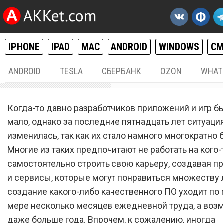
IPHONE
IPAD
MAC
ANDROID
WINDOWS
С
ANDROID
TESLA
СБЕРБАНК
OZON
WHAT
РАЗНОЕ
29.
Когда-то давно разработчиков приложений и игр б
TikTok, WeChat и Weibo и 
мало, однако за последние пятнадцать лет ситуаци
изменилась, так как их стало намного многократно 
популярных приложений с
Многие из таких предпочитают не работать на кого-т
июля заблокируют
самостоятельно строить свою карьеру, создавая 
и сервисы, которые могут понравиться множеству 
создание какого-либо качественного ПО уходит по
мере несколько месяцев ежедневной труда, а воз
даже больше года. Впрочем, к сожалению, иногда