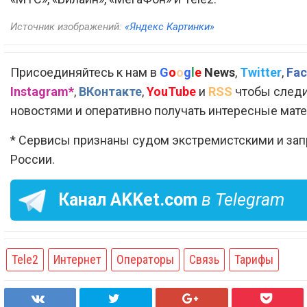
Источник изображений:
«Яндекс Картинки»
Присоединяйтесь к нам в
G
o
o
g
l
e
News
,
Twitter
,
Fac
Instagram*
,
ВКонтакте
,
YouTube
и
RSS
чтобы следи
новостями и оперативно получать интересные мат
* Сервисы признаны судом экстремистскими и за
России.
Канал
AKKet.com
в Telegram
Tele2
Интернет
Операторы
Связь
Тарифы