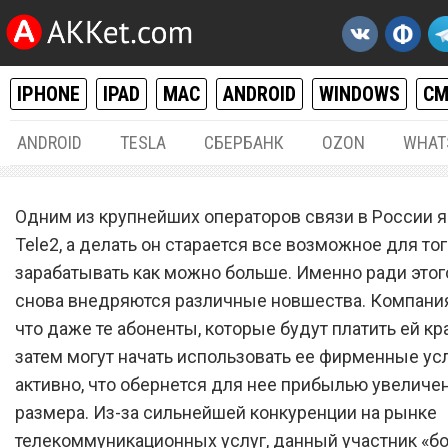
IPHONE
IPAD
MAC
ANDROID
WINDOWS
С
ANDROID
TESLA
СБЕРБАНК
OZON
WHAT
РАЗНОЕ
20.
Одним из крупнейших операторов связи в России 
Сотовый оператор Tele2
Tele2, а делать он старается все возможное для тог
зарабатывать как можно больше. Именно ради этог
запустил уникальный
снова внедряются различные новшества. Компания
тарифный план за 99 рубл
что даже те абоненты, которые будут платить ей кр
затем могут начать использовать ее фирменные ус
активно, что обернется для нее прибылью увеличе
размера. Из-за сильнейшей конкуренции на рынке
телекоммуникационных услуг, данный участник «б