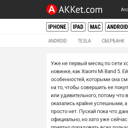
And
IPHONE
IPAD
MAC
ANDROID
ANDROID
TESLA
СБЕРБАНК
РАЗНОЕ
Уже не первый месяц по сети х
Когда выйдет Xia
новинке, как Xiaomi Mi Band 5.
порадует лучший
особенностей, которыми она смо
на то, чтобы совершить ее поку
мире
или удивительного, потому что
оказались крайне успешными, а
просто нет. Пускай пока что д
официально, но зато уже сейчас
приятно порадовать всех польз