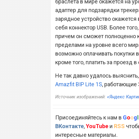
браслета в мире окажется на ур
адаптер для подзарядки трекер
зарядное устройство окажется 
себя коннектор USB. Более того,
причем он сможет полноценно кор
пределами на уровне всего мира
возможно оплачивать покупки в 
кроме того, платить за проезд 
Не так давно удалось выяснить,
Amazfit BIP Lite 1S
, работающие 
Источник изображений:
«Яндекс Карти
Присоединяйтесь к нам в
G
o
o
g
l
ВКонтакте
,
YouTube
и
RSS
чтобы
интересные материалы.