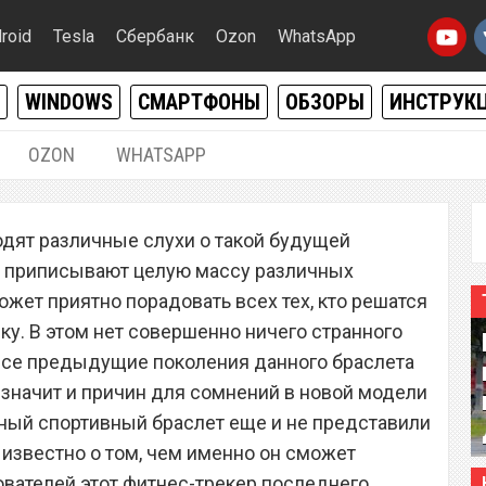
roid
Tesla
Сбербанк
Ozon
WhatsApp
WINDOWS
СМАРТФОНЫ
ОБЗОРЫ
ИНСТРУК
OZON
WHATSAPP
28.05.2020
|
0
одят различные слухи о такой будущей
omi Mi Band 5 и чем
 Ей приписывают целую массу различных
 спортивный браслет в
жет приятно порадовать всех тех, кто решатся
пку. В этом нет совершенно ничего странного
 все предыдущие поколения данного браслета
 значит и причин для сомнений в новой модели
анный спортивный браслет еще и не представили
 известно о том, чем именно он сможет
ователей этот фитнес-трекер последнего