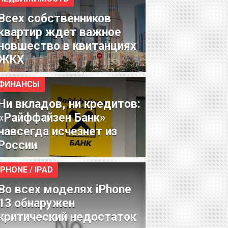
Всех собственников
квартир ждет важное
новшество в квитанциях
ЖКХ
ФИНАНСЫ
Ни вкладов, ни кредитов:
«Райффайзен Банк»
навсегда исчезнет из
России
IPHONE / IPAD
Во всех моделях iPhone
13 обнаружен
критический недостаток