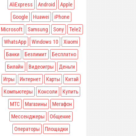
AliExpress
Android
Apple
Google
Huawei
iPhone
Microsoft
Samsung
Sony
Tele2
WhatsApp
Windows 10
Xiaomi
Банки
Безлимит
Бесплатно
Билайн
Видеоигры
Деньги
Игры
Интернет
Карты
Китай
Компьютеры
Консоли
Купить
МТС
Магазины
Мегафон
Мессенджеры
Общение
Операторы
Площадки