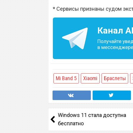
* Сервисы признаны судом экс
Канал
A
Получайте уве
в мессенджере 
Mi Band 5
Xiaomi
Браслеты
Windows 11 стала доступна
бесплатно