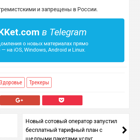
тремистскими и запрещены в России.
KKet.com
в Telegram
домления о новых материалах прямо
— на iOS, Windows, Android и Linux.
Здоровье
Трекеры
Новый сотовый оператор запустил
бесплатный тарифный план с
щедрыми пакетами услуг