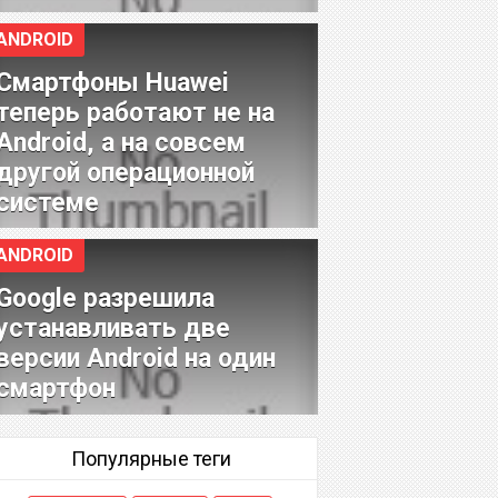
ANDROID
Смартфоны Huawei
теперь работают не на
Android, а на совсем
другой операционной
системе
ANDROID
Google разрешила
устанавливать две
версии Android на один
смартфон
Популярные теги