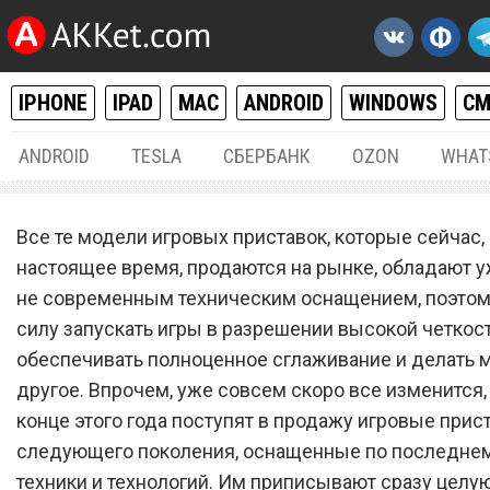
IPHONE
IPAD
MAC
ANDROID
WINDOWS
С
ANDROID
TESLA
СБЕРБАНК
OZON
WHAT
РАЗНОЕ
01.
Все те модели игровых приставок, которые сейчас,
Sony PlayStation 5 застави
настоящее время, продаются на рынке, обладают 
не современным техническим оснащением, поэтом
всех выбросить из окна
силу запускать игры в разрешении высокой четкост
PlayStation 4
обеспечивать полноценное сглаживание и делать 
другое. Впрочем, уже совсем скоро все изменится, 
конце этого года поступят в продажу игровые прис
следующего поколения, оснащенные по последнем
техники и технологий. Им приписывают сразу целу