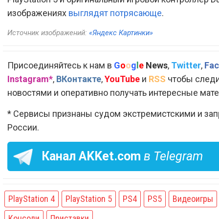
изображениях
выглядят потрясающе
.
Источник изображений:
«Яндекс Картинки»
Присоединяйтесь к нам в
G
o
o
g
l
e
News
,
Twitter
,
Fac
Instagram*
,
ВКонтакте
,
YouTube
и
RSS
чтобы следи
новостями и оперативно получать интересные мат
* Сервисы признаны судом экстремистскими и за
России.
Канал
AKKet.com
в Telegram
PlayStation 4
PlayStation 5
PS4
PS5
Видеоигры
Консоли
Приставки